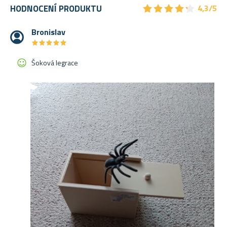
★
★
★
★
★
★
★
★
★
★
HODNOCENÍ PRODUKTU
4,3/5
Bronislav
★
★
★
★
★
★
★
★
★
★
Šoková legrace