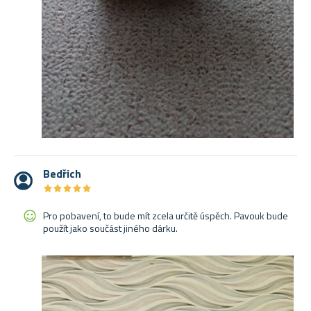
Bedřich
★
★
★
★
★
★
★
★
★
★
Pro pobavení, to bude mít zcela určitě úspěch. Pavouk bude
použít jako součást jiného dárku.