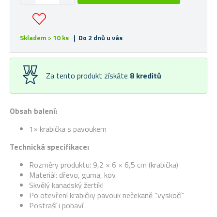
Skladem > 10 ks
| Do 2 dnů u vás
Za tento produkt získáte
8
kreditů
Obsah balení:
1× krabička s pavoukem
Technická specifikace:
Rozměry produktu: 9,2 × 6 × 6,5 cm (krabička)
Materiál: dřevo, guma, kov
Skvělý kanadský žertík!
Po otevření krabičky pavouk nečekaně "vyskočí"
Postraší i pobaví