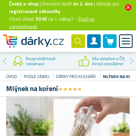
Český e-shop
| Doručení zboží
do 2. dne
| Výhody pro
registrované zákazníky
Chceš získat
50 Kč
na 1. nákup? -
Stačí se
zaregistrovat
0 produktů
Zákaznický účet
Bezproblémové
Vše skladem v ČR,
reklamace
ihned odesíláme!
ÚVOD
PODLE ZÁJMU
DÁRKY PRO KUCHAŘE
MLÝNEK NA KOŘ
Mlýnek na koření
★
★
★
★
★
★
★
★
★
★