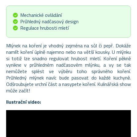
Mechanické ovládání
Průhledný nadčasový design
Regulace hrubosti mletí
Mlýnek na koření je vhodný zejména na sůl či pepř. Dokáže
namlít koření úplně najemno nebo na větší kousky. U mlýnku
si totiž lze snadno regulovat hrubost mletí. Koření pěkně
vynikne v průhledném nadčasovém mlýnku, a vy se tak
nemůžete splést ve výběru toho správného koření.
Průhledný mlýnek navíc bude pasovat do každé kuchyně.
Odšroubujete vrchní část a nasypete koření. Kulinářská show
může začít!
Ilustrační video: