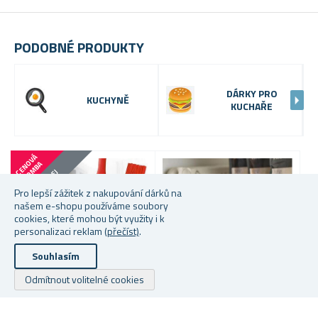
PODOBNÉ PRODUKTY
DÁRKY PRO
KUCHYNĚ
KUCHAŘE
C
E
N
V
Á
B
O
M
B
O
A
VÝPRODEJ
Pro lepší zážitek z nakupování dárků na
našem e-shopu používáme soubory
cookies, které mohou být využity i k
personalizaci reklam
(přečíst)
.
Souhlasím
Odmítnout volitelné cookies
Více barev na výběr
VYKLÁPĚCÍ ORGANIZÉR SE
K