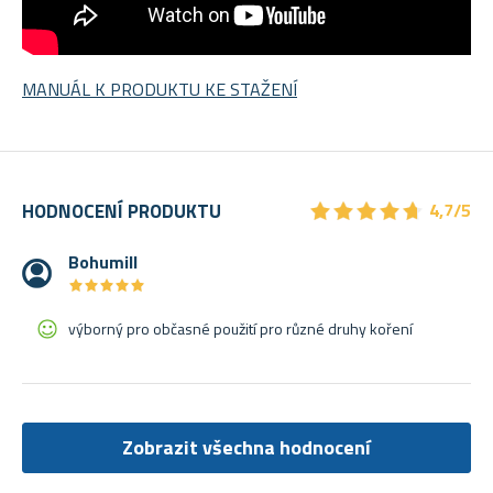
MANUÁL K PRODUKTU KE STAŽENÍ
★
★
★
★
★
★
★
★
★
★
HODNOCENÍ PRODUKTU
4,7/5
Bohumill
★
★
★
★
★
★
★
★
★
★
výborný pro občasné použití pro různé druhy koření
Zobrazit všechna hodnocení