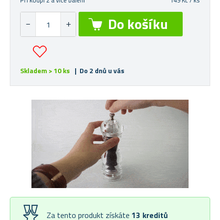
Při koupi 2 a více balení
149 Kč / ks
Skladem > 10 ks
| Do 2 dnů u vás
Za tento produkt získáte
13
kreditů