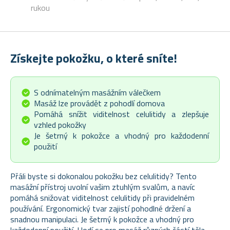
rukou
Získejte pokožku, o které sníte!
S odnímatelným masážním válečkem
Masáž lze provádět z pohodlí domova
Pomáhá snížit viditelnost celulitidy a zlepšuje
vzhled pokožky
Je šetrný k pokožce a vhodný pro každodenní
použití
Přáli byste si dokonalou pokožku bez celulitidy? Tento
masážní přístroj uvolní vašim ztuhlým svalům, a navíc
pomáhá snižovat viditelnost celulitidy při pravidelném
používání. Ergonomický tvar zajistí pohodlné držení a
snadnou manipulaci. Je šetrný k pokožce a vhodný pro
každodenní použití. Hodí se pro masáž různých částí těla