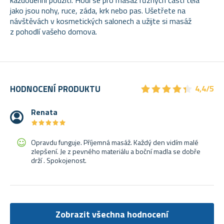
jako jsou nohy, ruce, záda, krk nebo pas. Ušetřete na
návštěvách v kosmetických salonech a užijte si masáž
z pohodlí vašeho domova.
★
★
★
★
★
★
★
★
★
★
HODNOCENÍ PRODUKTU
4,4/5
Renata
★
★
★
★
★
★
★
★
★
★
Opravdu funguje. Příjemná masáž. Každý den vidím malé
zlepšení. Je z pevného materiálu a boční madla se dobře
drží . Spokojenost.
Zobrazit všechna hodnocení