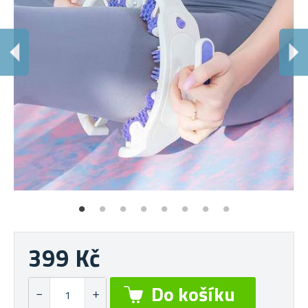
E
Př
399 Kč