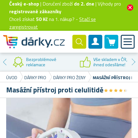
Český e-shop
| Doručení zboží
do 2. dne
| Výhody pro
registrované zákazníky
Chceš získat
50 Kč
na 1. nákup? -
Stačí se
zaregistrovat
0 produktů
Zákaznický účet
Bezproblémové
Vše skladem v ČR,
reklamace
ihned odesíláme!
ÚVOD
DÁRKY PRO
DÁRKY PRO ŽENY
MASÁŽNÍ PŘÍSTROJ PRO
Masážní přístroj proti celulitidě
★
★
★
★
★
★
★
★
★
★