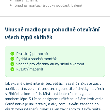
Materiál: hliník
Snadná montáž (šroubky součástí balení)
Vkusné madlo pro pohodlné otevírání
všech typů skříněk
Praktický pomocník
Rychlá a snadná montáž
Vhodné pro všechny druhy skříní a komod
Kvalitní materiál
Jak vkusně oživit interiér bez větších zásahů? Zkuste začít
například tím, že v místnostech sjednotíte úchytky na všech
skříňkách a komodách. Místnost bude rázem vypadat
mnohem lépe. S tímto designem určitě neuděláte krok vedle.
Černá barva je univerzální, a díky tomu skvěle zapadne do
všech typů interiérů. Navíc se jen tak neomrzí, takže máte