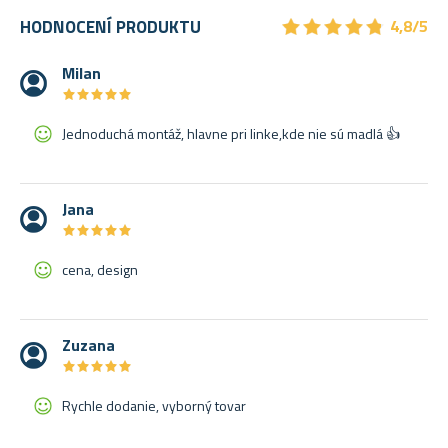
★
★
★
★
★
★
★
★
★
★
HODNOCENÍ PRODUKTU
4,8/5
Milan
★
★
★
★
★
★
★
★
★
★
Jednoduchá montáž, hlavne pri linke,kde nie sú madlá 👍
Jana
★
★
★
★
★
★
★
★
★
★
cena, design
Zuzana
★
★
★
★
★
★
★
★
★
★
Rychle dodanie, vyborný tovar