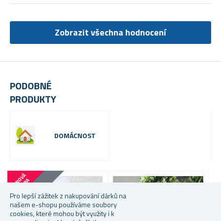
Zobrazit všechna hodnocení
PODOBNÉ
PRODUKTY
DOMÁCNOST
C
E
N
V
Á
B
O
M
B
O
A
VÝPRODEJ
Pro lepší zážitek z nakupování dárků na
našem e-shopu používáme soubory
cookies, které mohou být využity i k