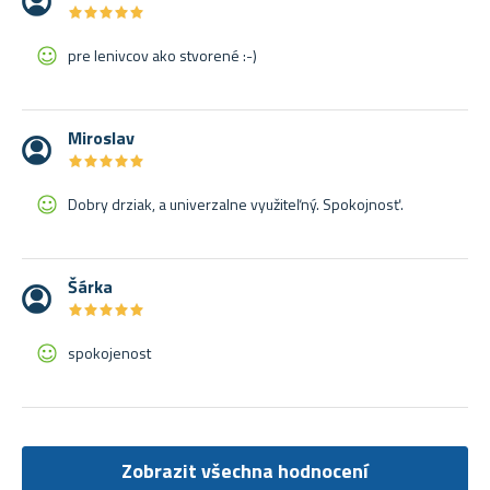
★
★
★
★
★
★
★
★
★
★
pre lenivcov ako stvorené :-)
Miroslav
★
★
★
★
★
★
★
★
★
★
Dobry drziak, a univerzalne využiteľný. Spokojnosť.
Šárka
★
★
★
★
★
★
★
★
★
★
spokojenost
Zobrazit všechna hodnocení