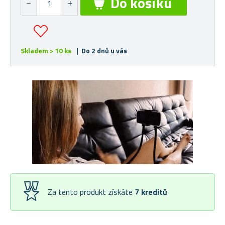
Skladem > 10 ks
| Do 2 dnů u vás
Za tento produkt získáte
7
kreditů