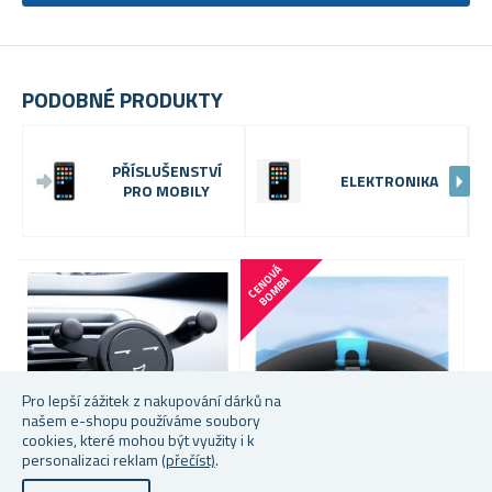
PODOBNÉ PRODUKTY
PŘÍSLUŠENSTVÍ
ELEKTRONIKA
PRO MOBILY
C
E
N
V
Á
B
O
M
B
O
A
Pro lepší zážitek z nakupování dárků na
našem e-shopu používáme soubory
cookies, které mohou být využity i k
personalizaci reklam
(přečíst)
.