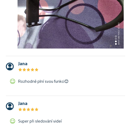
Jana
★
★
★
★
★
★
★
★
★
★
Rozhodně plní svou funkci😊
Jana
★
★
★
★
★
★
★
★
★
★
Super při sledování videí