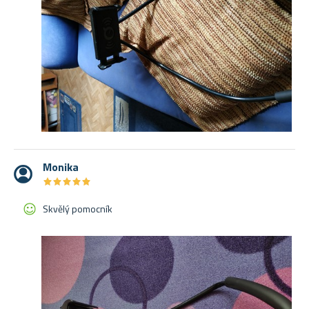
Monika
★
★
★
★
★
★
★
★
★
★
Skvělý pomocník