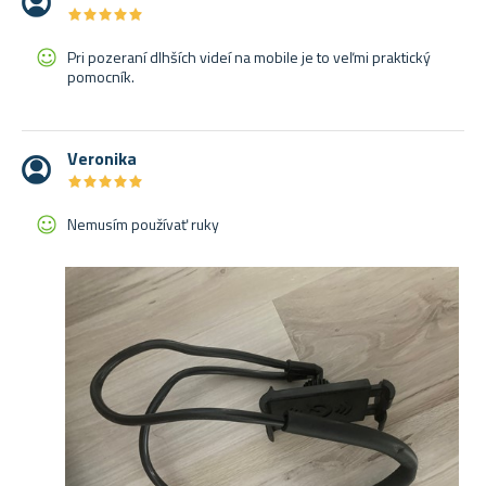
★
★
★
★
★
★
★
★
★
★
Pri pozeraní dlhších videí na mobile je to veľmi praktický
pomocník.
Veronika
★
★
★
★
★
★
★
★
★
★
Nemusím používať ruky