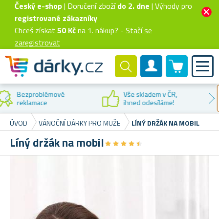
Český e-shop
| Doručení zboží
do 2. dne
| Výhody pro
registrované zákazníky
Chceš získat
50 Kč
na 1. nákup? -
Stačí se
zaregistrovat
0 produktů
Zákaznický účet
Sleva na
první nákup
ÚVOD
VÁNOČNÍ DÁRKY PRO MUŽE
LÍNÝ DRŽÁK NA MOBIL
Líný držák na mobil
★
★
★
★
★
★
★
★
★
★