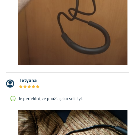
Tetyana
★
★
★
★
★
★
★
★
★
★
Je perfektní,lze použít i jako selfi tyč.