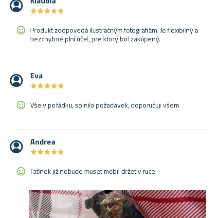
Klaudia
★
★
★
★
★
★
★
★
★
★
Produkt zodpovedá ilustračným fotografiám. Je flexibilný a
bezchybne plní účel, pre ktorý bol zakúpený.
Eva
★
★
★
★
★
★
★
★
★
★
Vše v pořádku, splnilo požadavek, doporučuji všem
Andrea
★
★
★
★
★
★
★
★
★
★
Tatínek již nebude muset mobil držet v ruce.