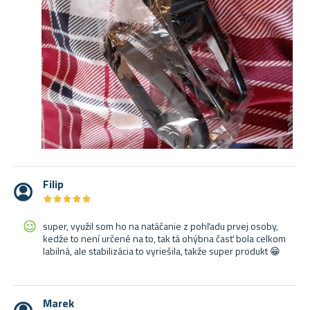
Filip
★
★
★
★
★
★
★
★
★
★
super, využil som ho na natáčanie z pohľadu prvej osoby,
kedže to není určené na to, tak tá ohýbna časť bola celkom
labilná, ale stabilizácia to vyriešila, takže super produkt 😁
Marek