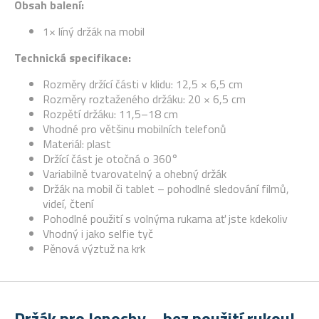
Obsah balení:
1× líný držák na mobil
Technická specifikace:
Rozměry držící části v klidu: 12,5 × 6,5 cm
Rozměry roztaženého držáku: 20 × 6,5 cm
Rozpětí držáku: 11,5–18 cm
Vhodné pro většinu mobilních telefonů
Materiál: plast
Držící část je otočná o 360°
Variabilně tvarovatelný a ohebný držák
Držák na mobil či tablet – pohodlné sledování filmů,
videí, čtení
Pohodlné použití s volnýma rukama ať jste kdekoliv
Vhodný i jako selfie tyč
Pěnová výztuž na krk
Držák pro lenochy – bez použití rukou!