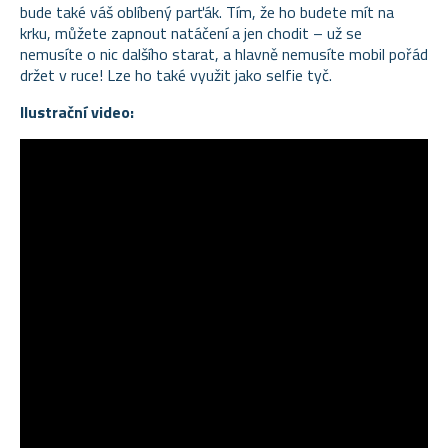
bude také váš oblíbený parťák. Tím, že ho budete mít na
krku, můžete zapnout natáčení a jen chodit – už se
nemusíte o nic dalšího starat, a hlavně nemusíte mobil pořád
držet v ruce! Lze ho také využit jako selfie tyč.
Ilustrační video: