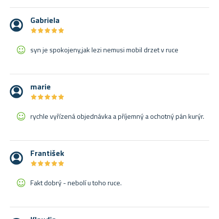
Gabriela
★
★
★
★
★
★
★
★
★
★
syn je spokojeny,jak lezi nemusi mobil drzet v ruce
marie
★
★
★
★
★
★
★
★
★
★
rychle vyřízená objednávka a příjemný a ochotný pán kurýr.
František
★
★
★
★
★
★
★
★
★
★
Fakt dobrý - nebolí u toho ruce.