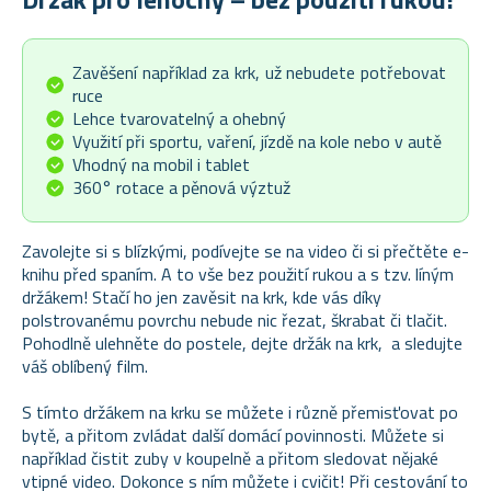
Zavěšení například za krk, už nebudete potřebovat
ruce
Lehce tvarovatelný a ohebný
Využití při sportu, vaření, jízdě na kole nebo v autě
Vhodný na mobil i tablet
360° rotace a pěnová výztuž
Zavolejte si s blízkými, podívejte se na video či si přečtěte e-
knihu před spaním. A to vše bez použití rukou a s tzv. líným
držákem! Stačí ho jen zavěsit na krk, kde vás díky
polstrovanému povrchu nebude nic řezat, škrabat či tlačit.
Pohodlně ulehněte do postele, dejte držák na krk, a sledujte
váš oblíbený film.
S tímto držákem na krku se můžete i různě přemisťovat po
bytě, a přitom zvládat další domácí povinnosti. Můžete si
například čistit zuby v koupelně a přitom sledovat nějaké
vtipné video. Dokonce s ním můžete i cvičit! Při cestování to