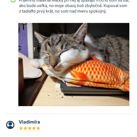
ako bude veľká, no moje obavy boli zbytočné. Kupoval som
z tadiaľto prvý krát, no som nad mieru spokojný.
Vladimíra
★
★
★
★
★
★
★
★
★
★