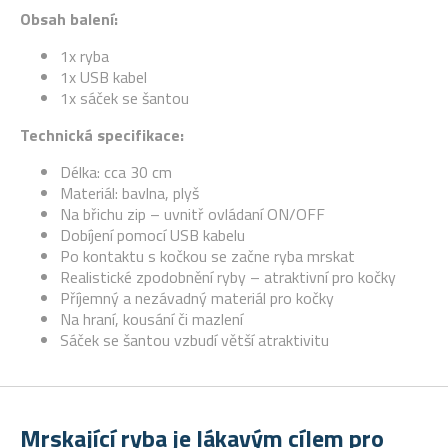
Obsah balení:
1x ryba
1x USB kabel
1x sáček se šantou
Technická specifikace:
Délka: cca 30 cm
Materiál: bavlna, plyš
Na břichu zip – uvnitř ovládaní ON/OFF
Dobíjení pomocí USB kabelu
Po kontaktu s kočkou se začne ryba mrskat
Realistické zpodobnění ryby – atraktivní pro kočky
Příjemný a nezávadný materiál pro kočky
Na hraní, kousání či mazlení
Sáček se šantou vzbudí větší atraktivitu
Mrskající ryba je lákavým cílem pro