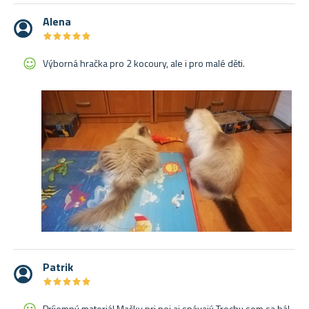
Alena
★
★
★
★
★
★
★
★
★
★
Výborná hračka pro 2 kocoury, ale i pro malé děti.
Patrik
★
★
★
★
★
★
★
★
★
★
Príjemný materiál Mačky pri nej aj spávajú Trochu som sa bál,