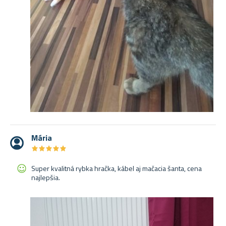
Mária
★
★
★
★
★
★
★
★
★
★
Super kvalitná rybka hračka, kábel aj mačacia šanta, cena
najlepšia.