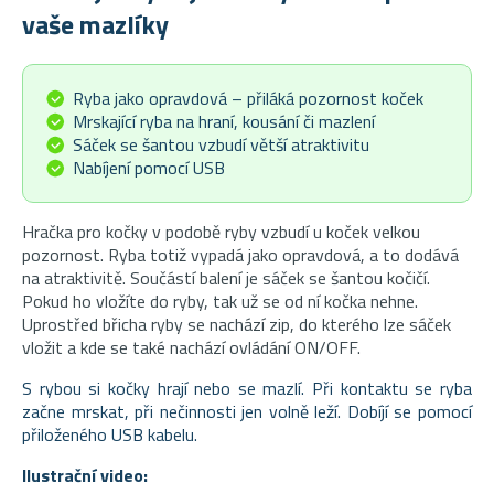
vaše mazlíky
Ryba jako opravdová – přiláká pozornost koček
Mrskající ryba na hraní, kousání či mazlení
Sáček se šantou vzbudí větší atraktivitu
Nabíjení pomocí USB
Hračka pro kočky v podobě ryby vzbudí u koček velkou
pozornost. Ryba totiž vypadá jako opravdová, a to dodává
na atraktivitě. Součástí balení je sáček se šantou kočičí.
Pokud ho vložíte do ryby, tak už se od ní kočka nehne.
Uprostřed břicha ryby se nachází zip, do kterého lze sáček
vložit a kde se také nachází ovládání ON/OFF.
S rybou si kočky hrají nebo se mazlí. Při kontaktu se ryba
začne mrskat, při nečinnosti jen volně leží. Dobíjí se pomocí
přiloženého USB kabelu.
Ilustrační video: