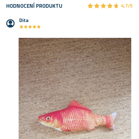
★
★
★
★
★
★
★
★
★
★
HODNOCENÍ PRODUKTU
4,7/5
Dita
★
★
★
★
★
★
★
★
★
★