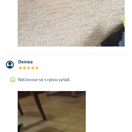
Denisa
★
★
★
★
★
★
★
★
★
★
Náš kocour se s rybou vyřádí.