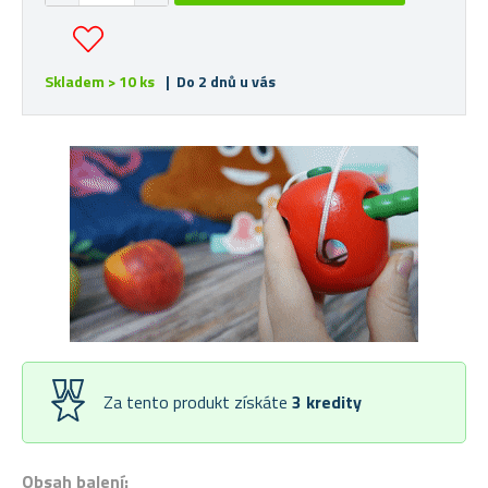
Skladem > 10 ks
| Do 2 dnů u vás
Za tento produkt získáte
3
kredity
Obsah balení: