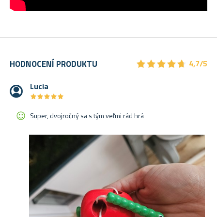
★
★
★
★
★
★
★
★
★
★
HODNOCENÍ PRODUKTU
4,7/5
Lucia
★
★
★
★
★
★
★
★
★
★
Super, dvojročný sa s tým veľmi rád hrá