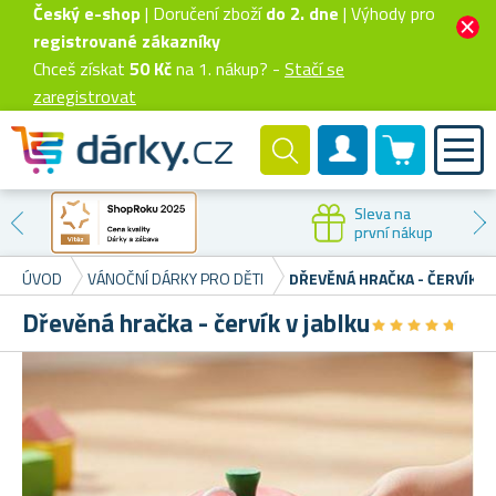
Český e-shop
| Doručení zboží
do 2. dne
| Výhody pro
registrované zákazníky
Chceš získat
50 Kč
na 1. nákup? -
Stačí se
zaregistrovat
0 produktů
Zákaznický účet
Sleva na
první nákup
ÚVOD
VÁNOČNÍ DÁRKY PRO DĚTI
DŘEVĚNÁ HRAČKA - ČERVÍK V 
Dřevěná hračka - červík v jablku
★
★
★
★
★
★
★
★
★
★