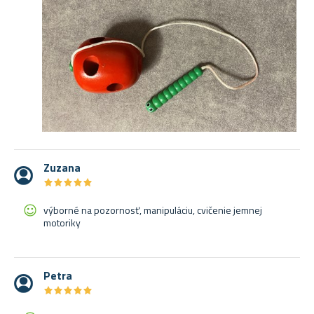
Zuzana
★
★
★
★
★
★
★
★
★
★
výborné na pozornosť, manipuláciu, cvičenie jemnej
motoriky
Petra
★
★
★
★
★
★
★
★
★
★