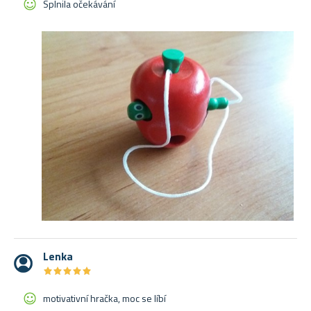
Splnila očekávání
Lenka
★
★
★
★
★
★
★
★
★
★
motivativní hračka, moc se líbí