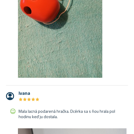
Ivana
★
★
★
★
★
★
★
★
★
★
Mala lacná podarená hračka. Dcérka sa s ňou hrala pol
hodinu keď ju dostala.