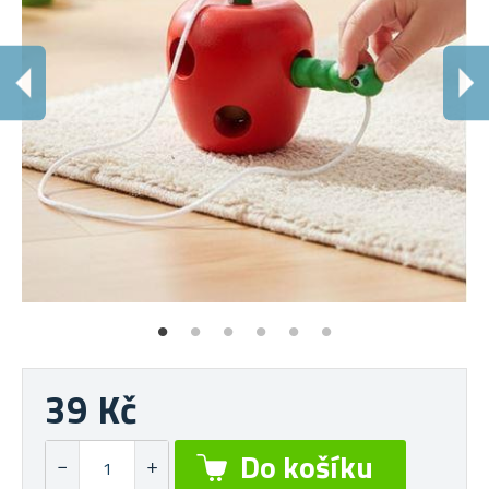
K
Ve
39 Kč