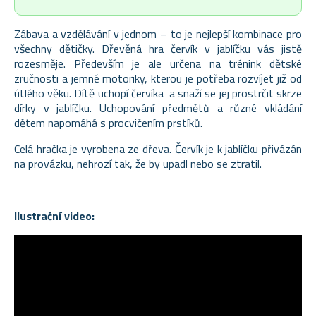
Zábava a vzdělávání v jednom – to je nejlepší kombinace pro
všechny dětičky. Dřevěná hra červík v jablíčku vás jistě
rozesměje. Především je ale určena na trénink dětské
zručnosti a jemné motoriky, kterou je potřeba rozvíjet již od
útlého věku. Dítě uchopí červíka a snaží se jej prostrčit skrze
dírky v jablíčku. Uchopování předmětů a různé vkládání
dětem napomáhá s procvičením prstíků.
Celá hračka je vyrobena ze dřeva. Červík je k jablíčku přivázán
na provázku, nehrozí tak, že by upadl nebo se ztratil.
Ilustrační video: