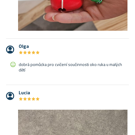
Olga
★
★
★
★
★
★
★
★
★
★
dobrá pomůcka pro cvičení součinnosti oko ruka u malých
dětí
Lucia
★
★
★
★
★
★
★
★
★
★