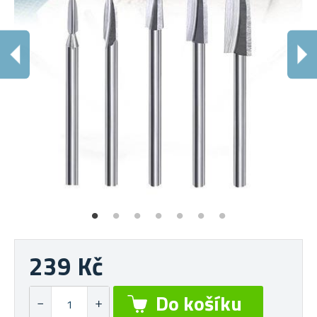
P
Sn
239 Kč