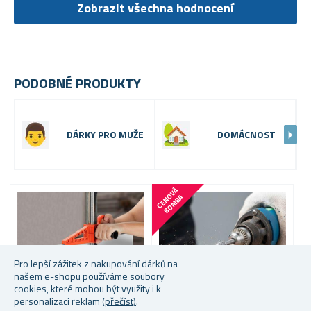
Zobrazit všechna hodnocení
PODOBNÉ PRODUKTY
DÁRKY PRO MUŽE
DOMÁCNOST
-
C
E
N
V
Á
B
O
M
B
O
A
Pro lepší zážitek z nakupování dárků na
našem e-shopu používáme soubory
cookies, které mohou být využity i k
personalizaci reklam
(přečíst)
.