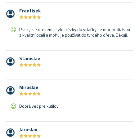
František
★
★
★
★
★
★
★
★
★
★
Pracuji se dřevem a tyto frézky do vrtačky se moc hodí. Jsou
z kvalitní oceli a mohu je používat do tvrdého dřeva. Děkuji.
Stanislav
★
★
★
★
★
★
★
★
★
★
Miroslav
★
★
★
★
★
★
★
★
★
★
Dobrá vec pre kutilov
Jaroslav
★
★
★
★
★
★
★
★
★
★