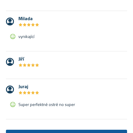
Milada
★
★
★
★
★
★
★
★
★
★
vynikající
Jiří
★
★
★
★
★
★
★
★
★
★
Juraj
★
★
★
★
★
★
★
★
★
★
Super perfektné ostré no super