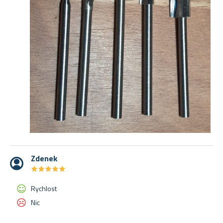
Zdenek
★
★
★
★
★
★
★
★
★
★
Rychlost
Nic