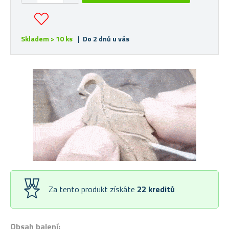
Skladem > 10 ks
| Do 2 dnů u vás
Za tento produkt získáte
22
kreditů
Obsah balení: