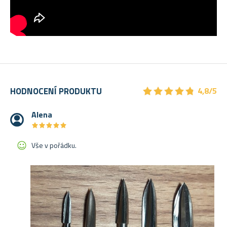
★
★
★
★
★
★
★
★
★
★
HODNOCENÍ PRODUKTU
4,8/5
Alena
★
★
★
★
★
★
★
★
★
★
Vše v pořádku.