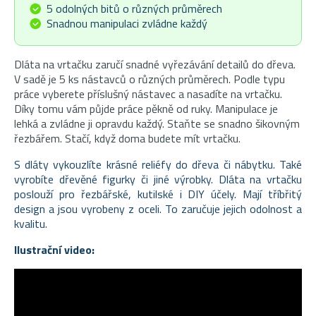
5 odolných bitů o různých průměrech
Snadnou manipulaci zvládne každý
Dláta na vrtačku zaručí snadné vyřezávání detailů do dřeva.
V sadě je 5 ks nástavců o různých průměrech. Podle typu
práce vyberete příslušný nástavec a nasadíte na vrtačku.
Díky tomu vám půjde práce pěkně od ruky. Manipulace je
lehká a zvládne ji opravdu každý. Staňte se snadno šikovným
řezbářem. Stačí, když doma budete mít vrtačku.
S dláty vykouzlíte krásné reliéfy do dřeva či nábytku. Také
vyrobíte dřevěné figurky či jiné výrobky. Dláta na vrtačku
poslouží pro řezbářské, kutilské i DIY účely. Mají tříbřitý
design a jsou vyrobeny z oceli. To zaručuje jejich odolnost a
kvalitu.
Ilustrační video: