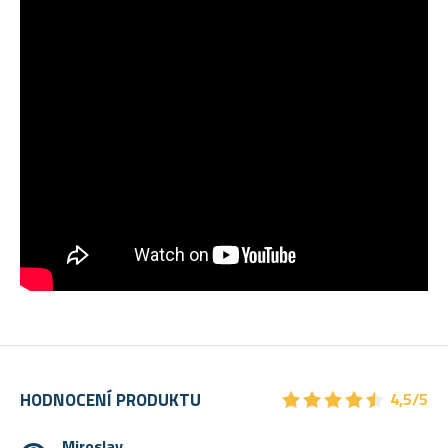
★
★
★
★
★
★
★
★
★
★
HODNOCENÍ PRODUKTU
4,5/5
Miroslav