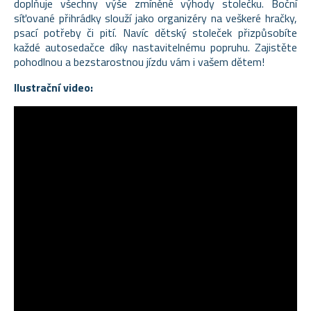
doplňuje všechny výše zmíněné výhody stolečku. Boční
síťované přihrádky slouží jako organizéry na veškeré hračky,
psací potřeby či pití. Navíc dětský stoleček přizpůsobíte
každé autosedačce díky nastavitelnému popruhu. Zajistěte
pohodlnou a bezstarostnou jízdu vám i vašem dětem!
Ilustrační video: