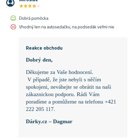
★
★
★
★
★
★
★
★
★
★
Dobrá pomôcka
Vhodný len na autosedačku, na podsedák veľmi nie
Reakce obchodu
Dobrý den,
Děkujeme za Vaše hodnocení.
V případě, že jste nebyli s něčím
spokojeni, neváhejte se obrátit na naši
zákaznickou podporu. Rádi Vám
poradíme a pomůžeme na telefonu +421
222 205 117.
Dárky.cz – Dagmar