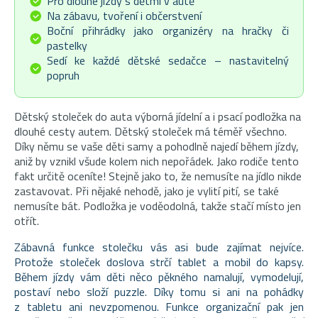
Pro dlouhé jízdy s dětmi v autě
Na zábavu, tvoření i občerstvení
Boční přihrádky jako organizéry na hračky či
pastelky
Sedí ke každé dětské sedačce – nastavitelný
popruh
Dětský stoleček do auta výborná jídelní a i psací podložka na
dlouhé cesty autem. Dětský stoleček má téměř všechno.
Díky němu se vaše děti samy a pohodlně najedí během jízdy,
aniž by vznikl všude kolem nich nepořádek. Jako rodiče tento
fakt určitě oceníte! Stejně jako to, že nemusíte na jídlo nikde
zastavovat. Při nějaké nehodě, jako je vylití pití, se také
nemusíte bát. Podložka je voděodolná, takže stačí místo jen
otřít.
Zábavná funkce stolečku vás asi bude zajímat nejvíce.
Protože stoleček doslova strčí tablet a mobil do kapsy.
Během jízdy vám děti něco pěkného namalují, vymodelují,
postaví nebo složí puzzle. Díky tomu si ani na pohádky
z tabletu ani nevzpomenou. Funkce organizační pak jen