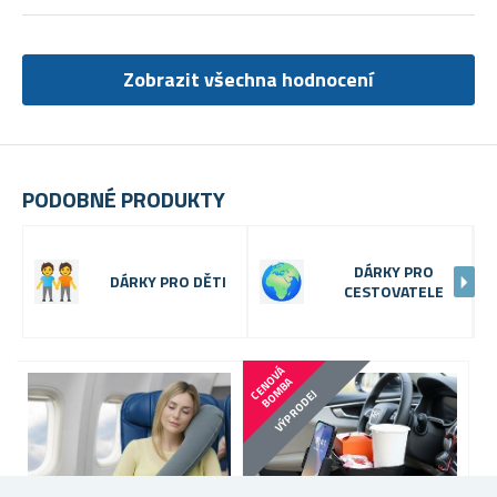
Zobrazit všechna hodnocení
PODOBNÉ PRODUKTY
DÁRKY PRO
DÁRKY PRO DĚTI
CESTOVATELE
-
C
E
N
V
Á
B
O
M
B
O
A
VÝPRODEJ