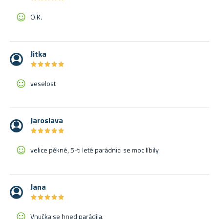
O.K.
Jitka
★
★
★
★
★
★
★
★
★
★
veselost
Jaroslava
★
★
★
★
★
★
★
★
★
★
velice pěkné, 5-ti leté parádnici se moc líbily
Jana
★
★
★
★
★
★
★
★
★
★
Vnučka se hned parádila.