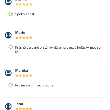
★
★
★
★
★
★
★
★
★
★
Spokojenost
Marie
★
★
★
★
★
★
★
★
★
★
Krásné barevné prstýnky, dárek pro malé holčičky, moc se
líbí.
Monika
★
★
★
★
★
★
★
★
★
★
Pro malou princeznu super
Jana
★
★
★
★
★
★
★
★
★
★