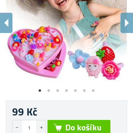
P
36
99 Kč