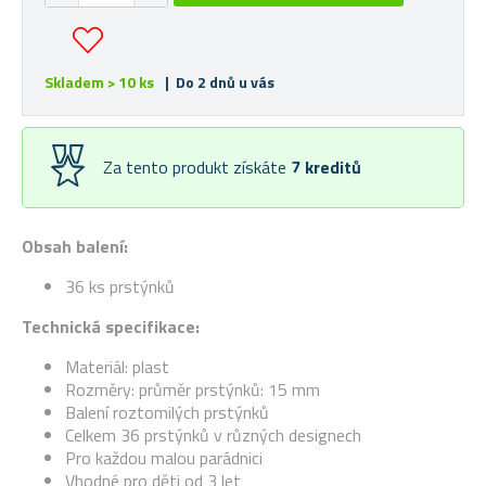
Skladem > 10 ks
| Do 2 dnů u vás
Za tento produkt získáte
7
kreditů
Obsah balení:
36 ks prstýnků
Technická specifikace:
Materiál: plast
Rozměry: průměr prstýnků: 15 mm
Balení roztomilých prstýnků
Celkem 36 prstýnků v různých designech
Pro každou malou parádnici
Vhodné pro děti od 3 let