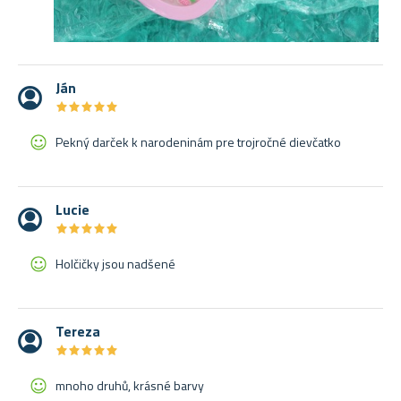
Ján
★
★
★
★
★
★
★
★
★
★
Pekný darček k narodeninám pre trojročné dievčatko
Lucie
★
★
★
★
★
★
★
★
★
★
Holčičky jsou nadšené
Tereza
★
★
★
★
★
★
★
★
★
★
mnoho druhů, krásné barvy