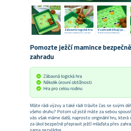
Zábavná logická hra
V zahradě žíhají jezevci
Dostaňte mláďata přes zahradu
50 úkolů a 50 úrovní obtížnosti
Pomozte ježčí mamince bezpečně
zahradu
Zábavná logická hra
Několik úrovní obtížnosti
Hra pro celou rodinu
Máte rádi výzvy a také rádi trávíte čas se svými dě
všeho druhu? Potom už jistě máte za sebou spoust
vás však máme další, naprosto originální hru, která
za úkol bezpečně přepravit ježčí mláďata přes zahrad
sama nezvládne.