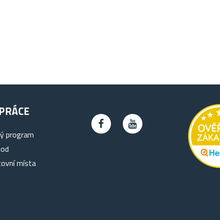
PRÁCE
ký program
hod
covní místa