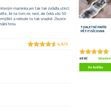
i, kterým maminka jen tak tak zvládla utéct.
íte, že na tom nic není, ale čeká vás 50
přemýšlet a nebude to tak snadné. Zkuste
ální hrou.
TOALETNÍ PAPÍR
PĚTITISÍCOVKA
★
★
★
★
★
★
★
★
★
★
4,6/5
★
★
★
★
★
★
★
★
★
★
49 Kč
Sklade