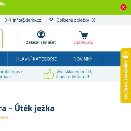
íky
info@darky.cz
Oblíbené položky
(0)
Košík
Zákaznický účet
0 produktů
HLAVNÍ KATEGORIE
NOVINKY
problémové
Vše skladem v ČR,
lamace
ihned odesíláme!
a - Útěk ježka
,6/5