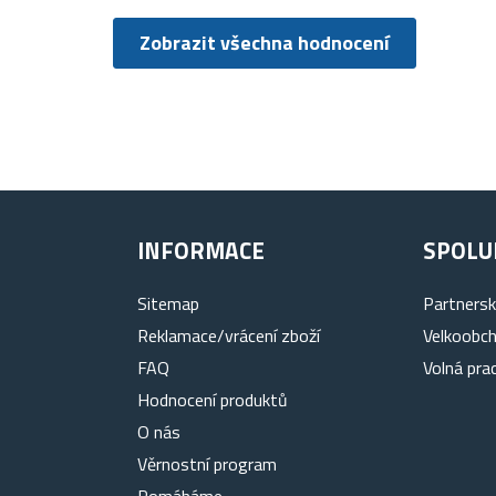
Zobrazit všechna hodnocení
INFORMACE
SPOLU
Sitemap
Partners
Reklamace/vrácení zboží
Velkoobc
FAQ
Volná pra
Hodnocení produktů
O nás
Věrnostní program
Pomáháme