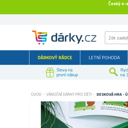
Český e-
DÁRKOVÝ RÁDCE
LETNÍ POHODA
Sleva na
Ryc
první nákup
na 3
ÚVOD
VÁNOČNÍ DÁRKY PRO DĚTI
DESKOVÁ HRA - Ú