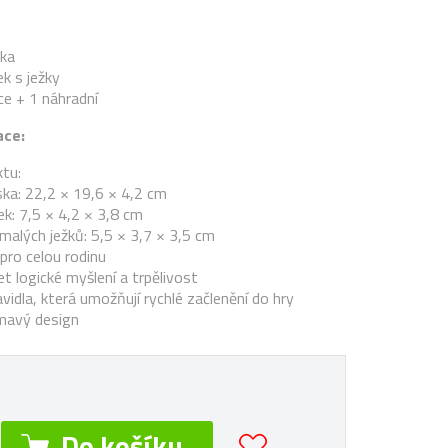
nka
k s ježky
ce + 1 náhradní
ace:
tu:
ska: 22,2 × 19,6 × 4,2 cm
ek: 7,5 × 4,2 × 3,8 cm
 malých ježků: 5,5 × 3,7 × 3,5 cm
pro celou rodinu
t logické myšlení a trpělivost
vidla, která umožňují rychlé začlenění do hry
ímavý design