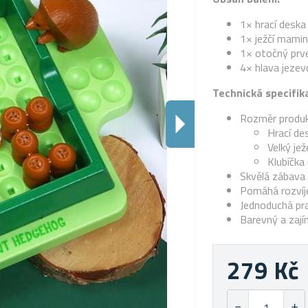
1× hrací deska
1× ježčí mami
1× otočný prve
4× hlava jezev
Technická specifik
Rozměr produk
Hrací de
Velký jež
Klubíčka
Skvělá zábava 
Pomáhá rozvíje
Jednoduchá pra
Barevný a zaj
279 Kč