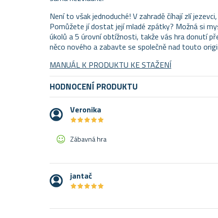
Není to však jednoduché! V zahradě číhají zlí jezevc
Pomůžete jí dostat její mladé zpátky? Možná si mysl
úkolů a 5 úrovní obtížnosti, takže vás hra donutí 
něco nového a zabavte se společně nad touto origin
MANUÁL K PRODUKTU KE STAŽENÍ
HODNOCENÍ PRODUKTU
Veronika
★
★
★
★
★
★
★
★
★
★
Zábavná hra
jantač
★
★
★
★
★
★
★
★
★
★