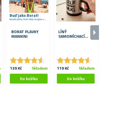
Buď jako Borat!
Ikonické plavky, které nikdy nevyjdou z módy
BORAT PLAVKY
LÍNÝ
ANTISTRESO
MANKINI
SAMOMÍCHACÍ
BOXOVACÍ PY
HRNEK
NA STŮL
★
★
★
★
★
★
★
★
★
★
★
★
★
★
★
★
★
★
★
★
m
139 Kč
Skladem
119 Kč
Skladem
349 Kč
S