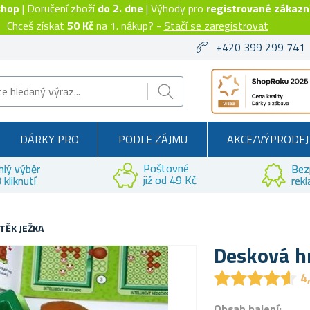
shop
| Doručení zboží
do 2. dne
| Výhody pro
registrované zákazn
Chceš získat
50 Kč
na 1. nákup? -
Stačí se zaregistrovat
+420 399 299 741
DÁRKY PRO
PODLE ZÁJMU
AKCE/VÝPRODEJ
Poštovné
hlý výběr
Bez
již od 49 Kč
 kliknutí
rek
TĚK JEŽKA
Desková hr
★
★
★
★
★
★
★
★
★
★
4
Obsah balení: