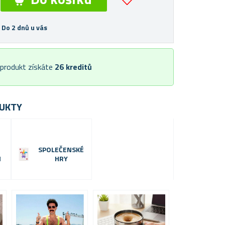
 Do 2 dnů u vás
 produkt získáte
26
kreditů
UKTY
SPOLEČENSKÉ
I
HRY