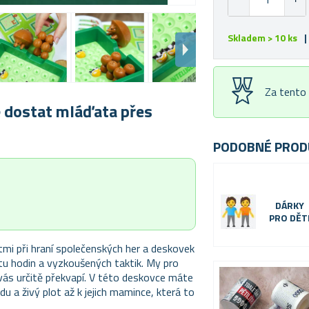
Skladem > 10 ks
|
Za tento
 dostat mláďata přes
PODOBNÉ PROD
DÁRKY
PRO DĚT
tmi při hraní společenských her a deskovek
u hodin a vyzkoušených taktik. My pro
 vás určitě překvapí. V této deskovce máte
u a živý plot až k jejich mamince, která to