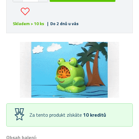
Skladem > 10 ks
| Do 2 dnů u vás
Za tento produkt získáte
10
kreditů
Obsah balení: