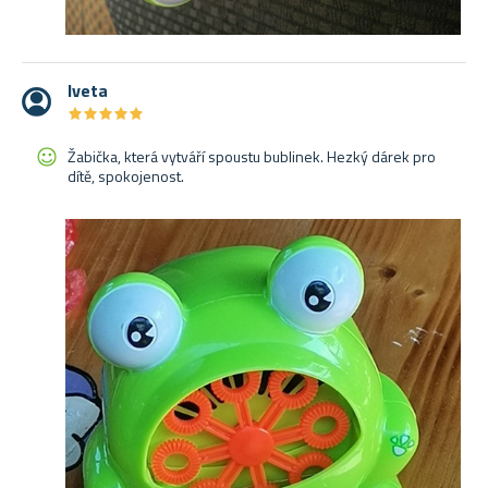
Iveta
★
★
★
★
★
★
★
★
★
★
Žabička, která vytváří spoustu bublinek. Hezký dárek pro
dítě, spokojenost.