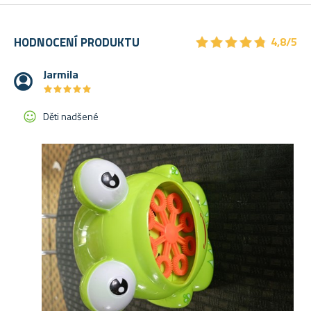
★
★
★
★
★
★
★
★
★
★
HODNOCENÍ PRODUKTU
4,8/5
Jarmila
★
★
★
★
★
★
★
★
★
★
Děti nadšené