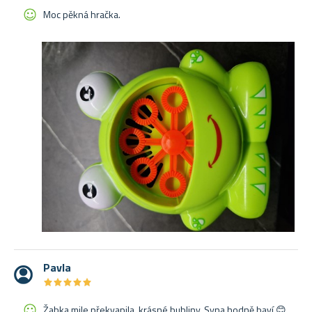
Moc pěkná hračka.
Pavla
★
★
★
★
★
★
★
★
★
★
Žabka mile překvapila, krásné bubliny. Syna hodně baví 😊