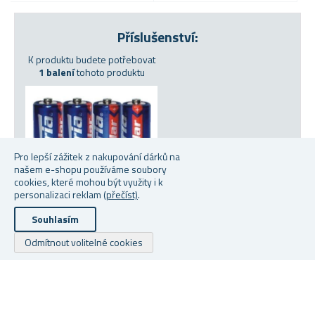
Příslušenství:
K produktu budete potřebovat
1 balení
tohoto produktu
Pro lepší zážitek z nakupování dárků na
našem e-shopu používáme soubory
cookies, které mohou být využity i k
personalizaci reklam
(přečíst)
.
Souhlasím
TUŽKOVÁ BATERIE AA 4KS
Odmítnout volitelné cookies
★
★
★
★
★
★
★
★
★
★
Skladem
Od 23 Kč