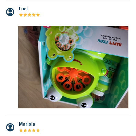
Luci
★
★
★
★
★
★
★
★
★
★
Mariola
★
★
★
★
★
★
★
★
★
★