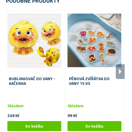
PODOBNÉ PRODUKTY
BUBLINKOVAČ DO VANY -
PĚNOVÁ ZVÍŘÁTKA DO
KAČENKA
VANY 15 KS
V
Skladem
Skladem
S
249 Kč
99 Kč
11