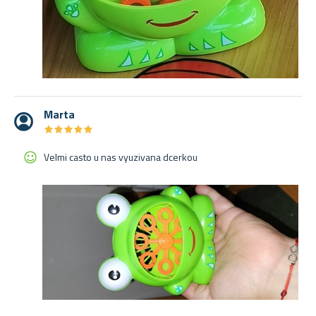
Marta
★
★
★
★
★
★
★
★
★
★
Velmi casto u nas vyuzivana dcerkou