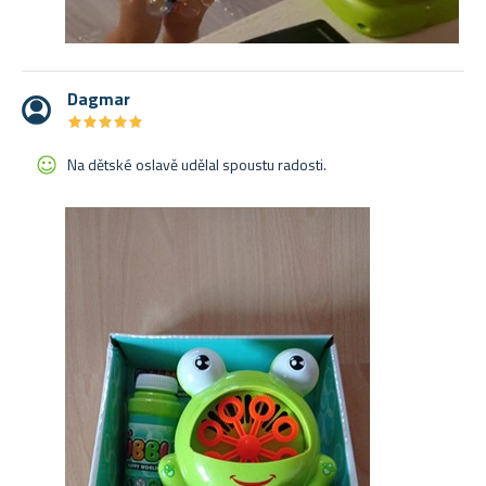
Dagmar
★
★
★
★
★
★
★
★
★
★
Na dětské oslavě udělal spoustu radosti.