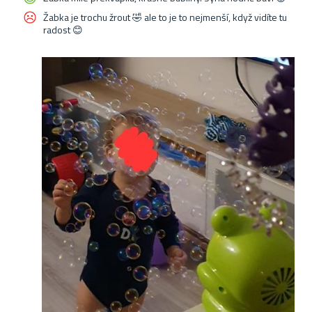
Žabka je trochu žrout 🤣 ale to je to nejmenší, když vidíte tu
radost 😊