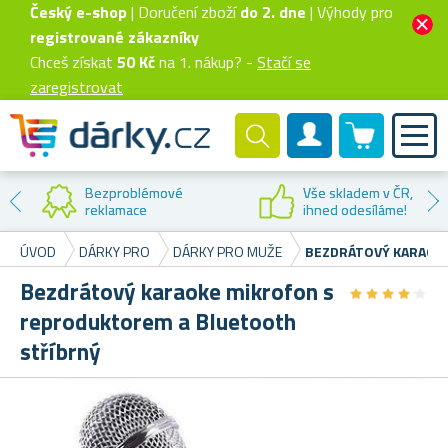
Český e-shop
| Doručení zboží
do 2. dne
| Výhody pro
registrované zákazníky
Chceš získat
50 Kč
na 1. nákup? -
Stačí se
zaregistrovat
0 produktů
Zákaznický účet
Bezproblémové
Vše skladem v ČR,
reklamace
ihned odesíláme!
ÚVOD
DÁRKY PRO
DÁRKY PRO MUŽE
BEZDRÁTOVÝ KARAOK
Bezdrátový karaoke mikrofon s
★
★
★
★
★
★
★
★
★
★
reproduktorem a Bluetooth
stříbrný