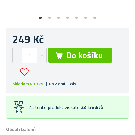
249 Kč
Skladem > 10 ks
| Do 2 dnů u vás
Za tento produkt získáte
23
kreditů
Obsah balení: