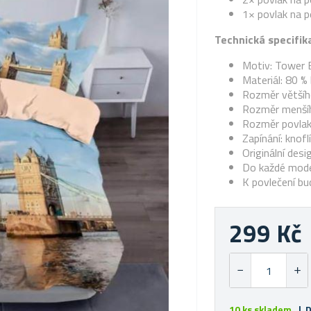
1× povlak na p
Technická specifik
Motiv:
Tower 
Materiál: 80 %
Rozměr většího
Rozměr menšíh
Rozměr povlak
Zapínání: knofl
Originální desi
Do každé moder
K povlečení bu
299 Kč
10 ks skladem
| D