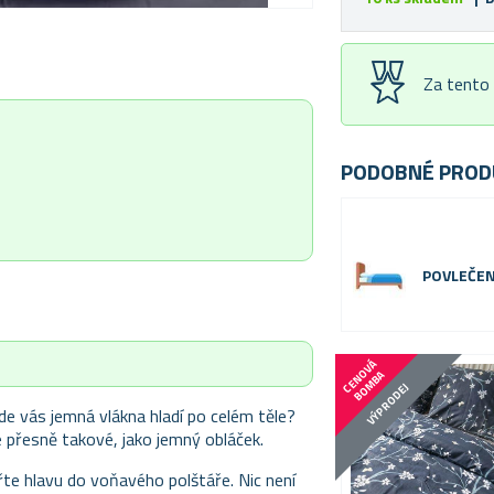
Za tento
PODOBNÉ PROD
POVLEČEN
C
E
N
V
Á
B
O
M
B
O
A
VÝPRODEJ
de vás jemná vlákna hladí po celém těle?
e přesně takové, jako jemný obláček.
te hlavu do voňavého polštáře. Nic není