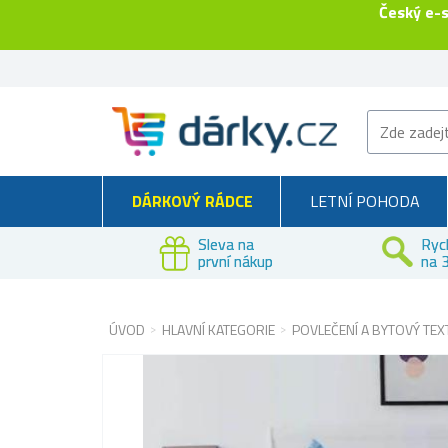
Český e-
DÁRKOVÝ RÁDCE
LETNÍ POHODA
Sleva na
Ryc
první nákup
na 3
ÚVOD
HLAVNÍ KATEGORIE
POVLEČENÍ A BYTOVÝ TEXT