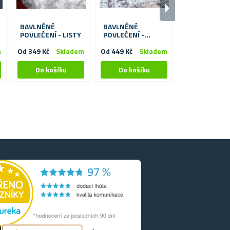
BAVLNĚNÉ
BAVLNĚNÉ
BAVLNĚNÉ
POVLEČENÍ - LISTY
POVLEČENÍ -
POVLEČENÍ -
VINTAGE
m
Od 349 Kč
Skladem
Od 449 Kč
Skladem
Od 449 Kč
S