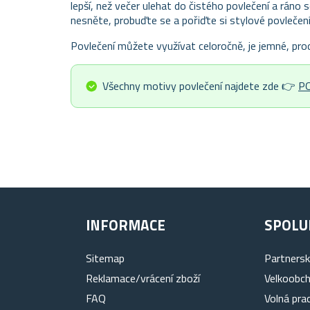
lepší, než večer ulehat do čistého povlečení a ráno 
nesněte, probuďte se a pořiďte si stylové povlečení,
Povlečení můžete využívat celoročně, je jemné, pro
Všechny motivy povlečení najdete zde 👉
P
INFORMACE
SPOLU
Sitemap
Partners
Reklamace/vrácení zboží
Velkoobc
FAQ
Volná pra