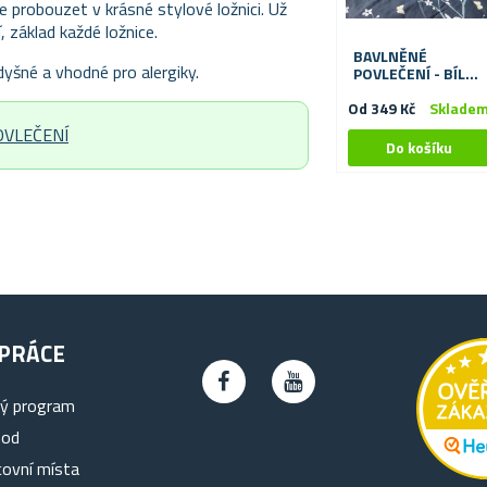
se probouzet v krásné stylové ložnici. Už
 základ každé ložnice.
BAVLNĚNÉ
dyšné a vhodné pro alergiky.
POVLEČENÍ - BÍLÉ
KVĚTINY
Od 349 Kč
Sklade
OVLEČENÍ
PRÁCE
ký program
hod
covní místa