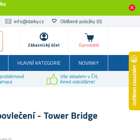
íky
info@darky.cz
Oblíbené položky
(0)
Košík
Zákaznický účet
0 produktů
HLAVNÍ KATEGORIE
NOVINKY
problémové
Vše skladem v ČR,
lamace
ihned odesíláme!
ovlečení - Tower Bridge
olštář