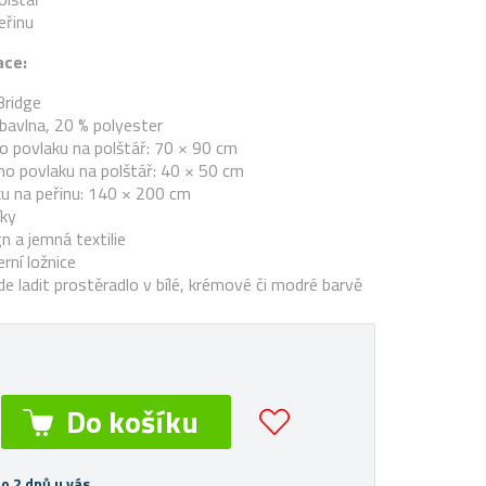
eřinu
ace:
Bridge
 bavlna, 20 % polyester
 povlaku na polštář: 70 × 90 cm
o povlaku na polštář: 40 × 50 cm
u na peřinu: 140 × 200 cm
íky
gn a jemná textilie
ní ložnice
de ladit prostěradlo v bílé, krémové či modré barvě
o 2 dnů u vás