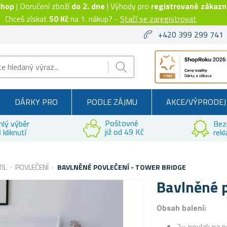
shop
| Doručení zboží
do 2. dne
| Výhody pro
registrované zákazn
Chceš získat
50 Kč
na 1. nákup? -
Stačí se zaregistrovat
+420 399 299 741
DÁRKY PRO
PODLE ZÁJMU
AKCE/VÝPRODEJ
Poštovné
hlý výběr
Bez
již od 49 Kč
 kliknutí
rek
IL
POVLEČENÍ
BAVLNĚNÉ POVLEČENÍ - TOWER BRIDGE
Bavlněné p
Obsah balení:
2× povlak na p