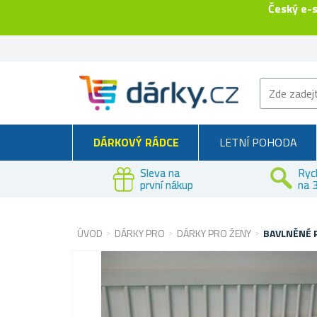
Český e-
DÁRKOVÝ RÁDCE
LETNÍ POHODA
Sleva na
Ryc
první nákup
na 3
ÚVOD
DÁRKY PRO
DÁRKY PRO ŽENY
BAVLNĚNÉ P