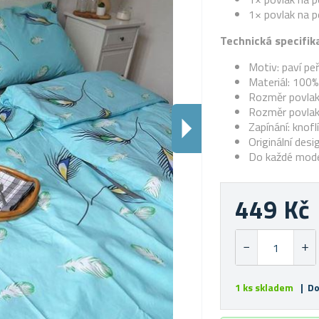
1× povlak na p
Technická specifik
Motiv: paví peř
Materiál: 100%
Rozměr povlak
Rozměr povlak
Zapínání: knofl
Originální desi
Do každé moder
449 Kč
1 ks skladem
| Do