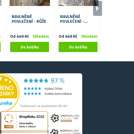
BAVLNĚNÉ
BAVLNĚNÉ
DĚTSKÉ
POVLEČENÍ - RŮŽE
POVLEČENÍ -
POVLEČENÍ -
AZULEJO
ŽIRAFKY
m
Od 449 Kč
Skladem
Od 449 Kč
Skladem
399 Kč
S