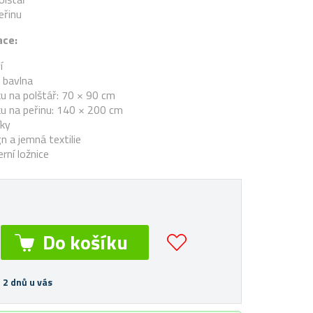
eřinu
ace:
í
 bavlna
u na polštář: 70 × 90 cm
u na peřinu: 140 × 200 cm
íky
gn a jemná textilie
ní ložnice
 2 dnů u vás