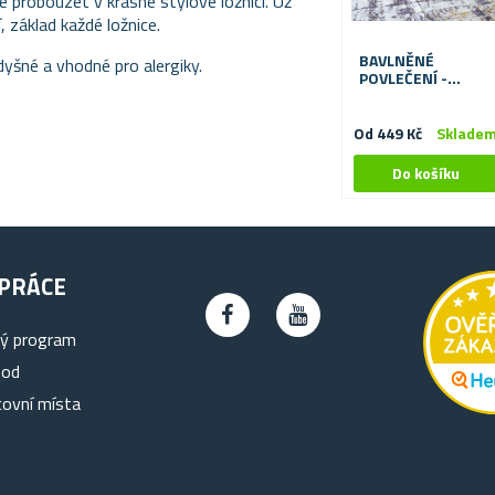
se probouzet v krásné stylové ložnici. Už
 základ každé ložnice.
BAVLNĚNÉ
dyšné a vhodné pro alergiky.
POVLEČENÍ -
VINTAGE
Od 449 Kč
Sklade
PRÁCE
ký program
hod
covní místa