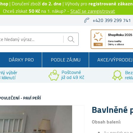
shop
| Doručení zboží
do 2. dne
| Výhody pro
registrované zákazn
Chceš získat
50 Kč
na 1. nákup? -
Stačí se zaregistrovat
+420 399 299 741
DÁRKY PRO
PODLE ZÁJMU
AKCE/VÝPRODEJ
Poštovné
hlý výběr
Bez
již od 49 Kč
 kliknutí
rek
OVLEČENÍ - PAVÍ PEŘÍ
Bavlněné p
Obsah balení:
1× povlak na p