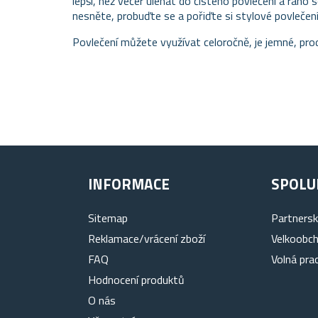
lepší, než večer ulehat do čistého povlečení a ráno 
nesněte, probuďte se a pořiďte si stylové povlečení,
Povlečení můžete využívat celoročně, je jemné, pro
INFORMACE
SPOLU
Sitemap
Partners
Reklamace/vrácení zboží
Velkoobc
FAQ
Volná pra
Hodnocení produktů
O nás