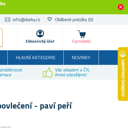
íky
info@darky.cz
Oblíbené položky
(0)
Košík
Zákaznický účet
0 produktů
HLAVNÍ KATEGORIE
NOVINKY
problémové
Vše skladem v ČR,
lamace
ihned odesíláme!
ovlečení - paví peří
olštář