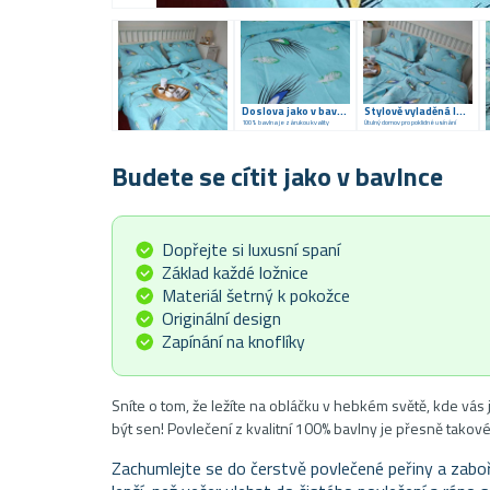
Doslova jako v bavlnce
Stylově vyladěná ložnice
100% bavlna je zárukou kvality
Útulný domov pro poklidné usínání
Budete se cítit jako v bavlnce
Dopřejte si luxusní spaní
Základ každé ložnice
Materiál šetrný k pokožce
Originální design
Zapínání na knoflíky
Sníte o tom, že ležíte na obláčku v hebkém světě, kde vás
být sen! Povlečení z kvalitní 100% bavlny je přesně takové
Zachumlejte se do čerstvě povlečené peřiny a zaboř