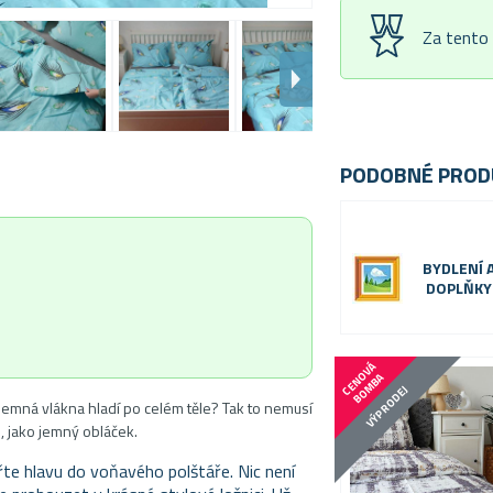
Za tento
PODOBNÉ PROD
BYDLENÍ 
DOPLŇKY
C
E
N
V
Á
B
O
M
B
O
A
VÝPRODEJ
 jemná vlákna hladí po celém těle? Tak to nemusí
, jako jemný obláček.
te hlavu do voňavého polštáře. Nic není