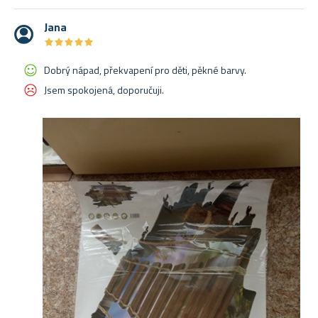
Jana
★
★
★
★
★
★
★
★
★
★
Dobrý nápad, překvapení pro děti, pěkné barvy.
Jsem spokojená, doporučuji.