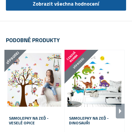
Zobrazit všechna hodnocení
PODOBNÉ PRODUKTY
VÝPRODEJ
C
E
N
V
Á
B
O
M
B
O
A
VÝPRODEJ
SAMOLEPKY NA ZEĎ -
SAMOLEPKY NA ZEĎ -
D
VESELÉ OPICE
DINOSAUŘI
Z