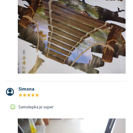
Simona
★
★
★
★
★
★
★
★
★
★
Samolepka je super