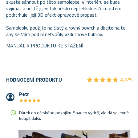
zkuste sáhnout po této samolepce. V interiéru se bude
vyjímat a určitě ji jen tak někdo nepřehlédne. Atmosféru
podrtrhuje i její 3D efekt opravdové propasti.
Samolepku použijte na čistý a rovný povrch a dbejte na to,
aby se Vám pod ní netvořily vzduchové bubliny.
MANUÁL K PRODUKTU KE STAŽENÍ
★
★
★
★
★
★
★
★
★
★
HODNOCENÍ PRODUKTU
4,7/5
Petr
★
★
★
★
★
★
★
★
★
★
Dárek do dětského pokojíku. Snad to vydrží, ale dá se levně
koupit další.