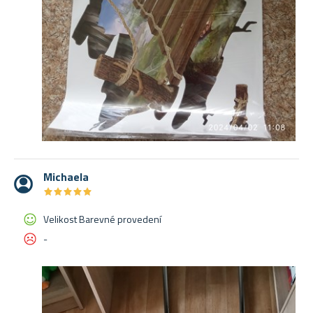
Michaela
★
★
★
★
★
★
★
★
★
★
Velikost Barevné provedení
-