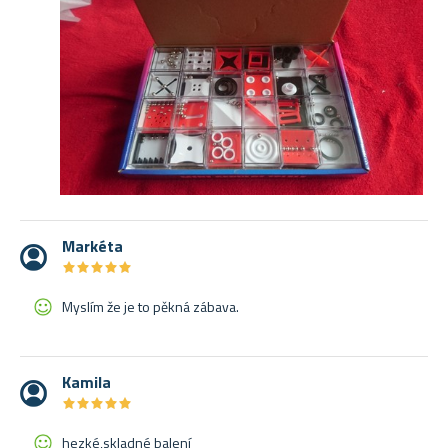
Markéta
★
★
★
★
★
★
★
★
★
★
Myslím že je to pěkná zábava.
Kamila
★
★
★
★
★
★
★
★
★
★
hezké,skladné balení