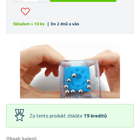
Skladem > 10 ks
| Do 2 dnů u vás
Za tento produkt získáte
19
kreditů
Obsah balení: