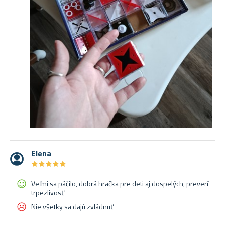
Elena
★
★
★
★
★
★
★
★
★
★
Veľmi sa páčilo, dobrá hračka pre deti aj dospelých, preverí
trpezlivosť
Nie všetky sa dajú zvládnuť