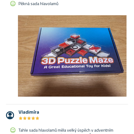
Pěkná sada hlavolamů
Vladimíra
★
★
★
★
★
★
★
★
★
★
Tahle sada hlavolamů měla velký úspěch v adventním