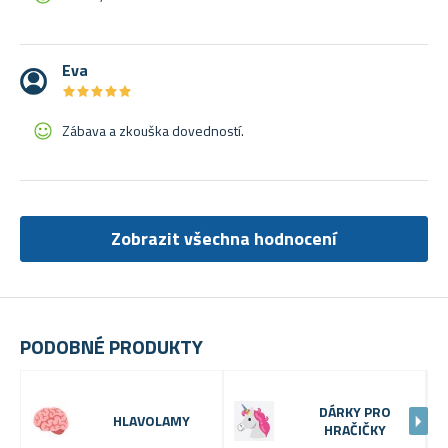
Eva
★
★
★
★
★
★
★
★
★
★
Zábava a zkouška dovedností.
Zobrazit všechna hodnocení
PODOBNÉ PRODUKTY
DÁRKY PRO
HLAVOLAMY
HRAČIČKY