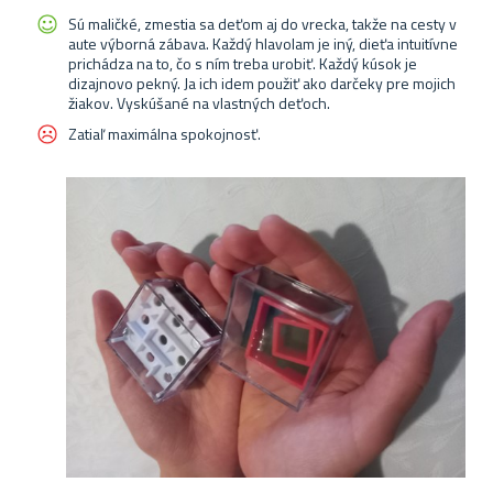
Sú maličké, zmestia sa deťom aj do vrecka, takže na cesty v
aute výborná zábava. Každý hlavolam je iný, dieťa intuitívne
prichádza na to, čo s ním treba urobiť. Každý kúsok je
dizajnovo pekný. Ja ich idem použiť ako darčeky pre mojich
žiakov. Vyskúšané na vlastných deťoch.
Zatiaľ maximálna spokojnosť.