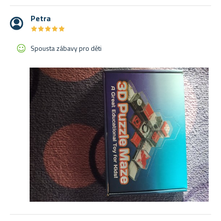
Petra
★
★
★
★
★
★
★
★
★
★
Spousta zábavy pro děti