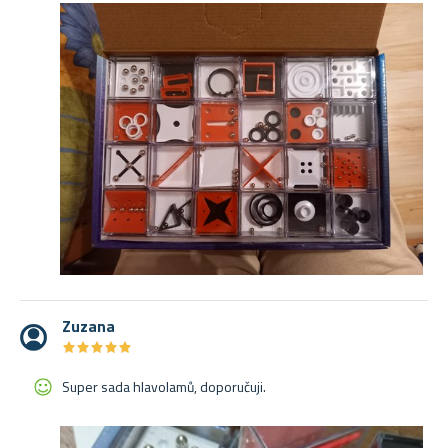
Zuzana
★
★
★
★
★
★
★
★
★
★
Super sada hlavolamů, doporučuji.