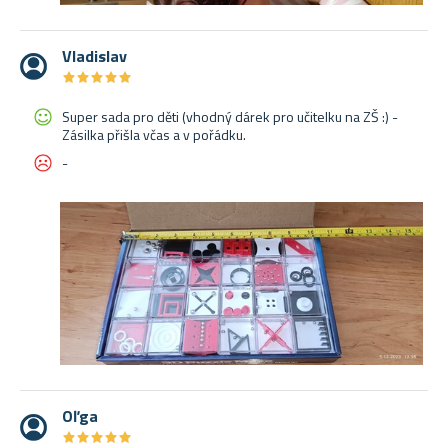
Vladislav
★
★
★
★
★
★
★
★
★
★
Super sada pro děti (vhodný dárek pro učitelku na ZŠ :) -
Zásilka přišla včas a v pořádku.
-
Oľga
★
★
★
★
★
★
★
★
★
★