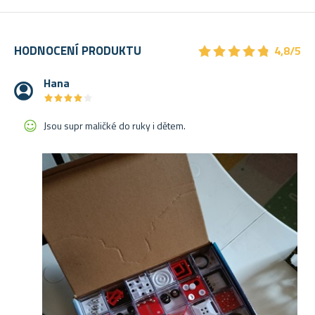
★
★
★
★
★
★
★
★
★
★
HODNOCENÍ PRODUKTU
4,8/5
Hana
★
★
★
★
★
★
★
★
★
★
Jsou supr maličké do ruky i dětem.