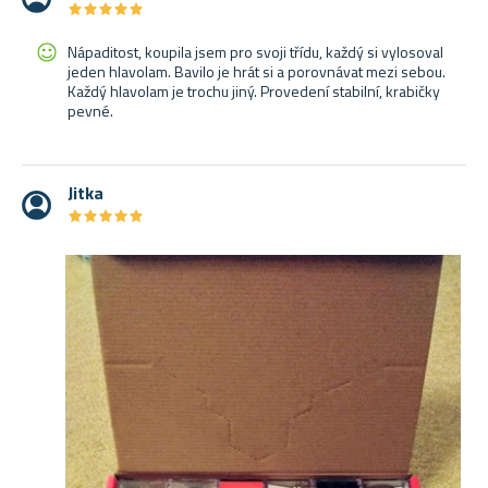
★
★
★
★
★
★
★
★
★
★
Nápaditost, koupila jsem pro svoji třídu, každý si vylosoval
jeden hlavolam. Bavilo je hrát si a porovnávat mezi sebou.
Každý hlavolam je trochu jiný. Provedení stabilní, krabičky
pevné.
Jitka
★
★
★
★
★
★
★
★
★
★