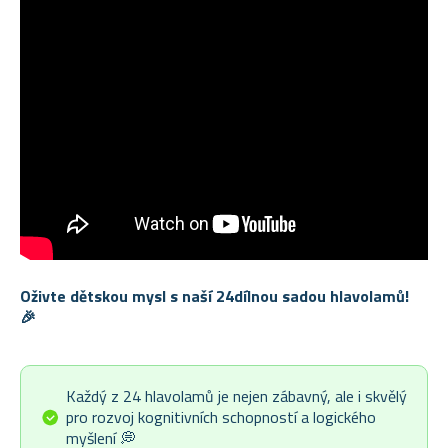
Oživte dětskou mysl s naší 24dílnou sadou hlavolamů!
🎉
Každý z 24 hlavolamů je nejen zábavný, ale i skvělý
pro rozvoj kognitivních schopností a logického
myšlení 💭