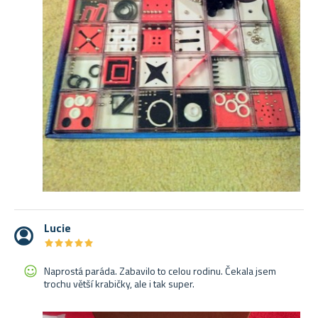
Lucie
★
★
★
★
★
★
★
★
★
★
Naprostá paráda. Zabavilo to celou rodinu. Čekala jsem
trochu větší krabičky, ale i tak super.