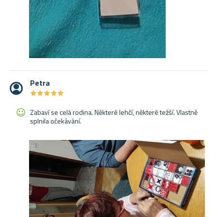
Petra
★
★
★
★
★
★
★
★
★
★
Zabaví se celá rodina. Některé lehčí, některé težší. Vlastně
splnila očekávání.