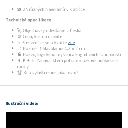
🧩 24 různých hlavolamů v krabičce
Technická specifikace:
🚀 Objednávky odesíláme z Česka
🪙 Cena, kterou oceníte
⭐ Přesvědčte se o kvalitě
zde
📐 Rozměr 1 hlavolamu: 4,2 × 2 cm
🧠 Rozvoj logického myšlení a kognitivních schopností
👨‍👩‍👧‍👦 Zábava, která potrápí mozkové buňky celé
rodiny
🏆 Kdo vyluští rébus jako první?
Ilustrační video: