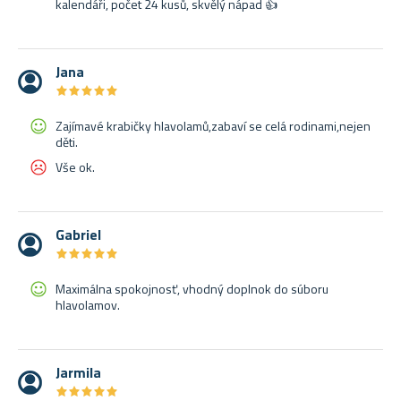
kalendáři, počet 24 kusů, skvělý nápad 👍
Jana
★
★
★
★
★
★
★
★
★
★
Zajímavé krabičky hlavolamů,zabaví se celá rodinami,nejen
děti.
Vše ok.
Gabriel
★
★
★
★
★
★
★
★
★
★
Maximálna spokojnosť, vhodný doplnok do súboru
hlavolamov.
Jarmila
★
★
★
★
★
★
★
★
★
★