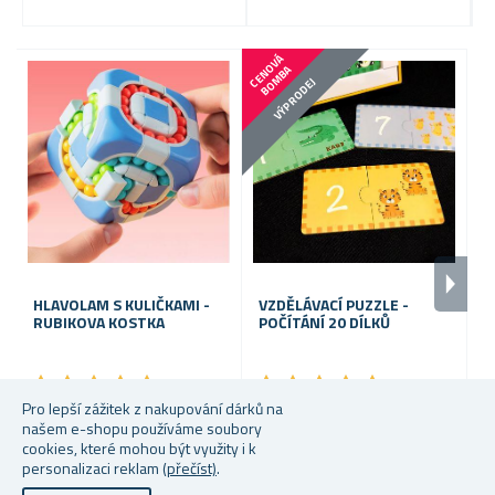
C
E
N
V
Á
B
O
M
B
O
A
VÝPRODEJ
HLAVOLAM S KULIČKAMI -
VZDĚLÁVACÍ PUZZLE -
L
RUBIKOVA KOSTKA
POČÍTÁNÍ 20 DÍLKŮ
★
★
★
★
★
★
★
★
★
★
★
★
★
★
★
★
★
★
★
★
Pro lepší zážitek z nakupování dárků na
Skladem
Skladem
S
našem e-shopu používáme soubory
cookies, které mohou být využity i k
199 Kč
95 Kč
69
personalizaci reklam
(přečíst)
.