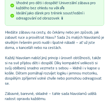
Vhodné pro děti i dospělé! Univerzální zábava pro
každého bez ohledu na věk 👼
Ideální jako dárek pro trénink soustředění i
odreagování od obrazovek 📱
Hledáte zábavu na cesty, do čekárny nebo jen způsob, jak
zabavit ruce a provětrat hlavu? Sada 24 malých hlavolamů je
skvělým řešením proti nudě i špatné náladě – ať už jste
doma, v kanceláři nebo na cestách.
Každý hlavolam nabízí jiný princip i úroveň obtížnosti, takže
si na své přijdou děti i dospělí. Díky kompaktní velikosti si
svůj oblíbený snadno vezmete s sebou – klidně i v kapse u
košile. Dětem pomáhají rozvíjet logiku i jemnou motoriku,
dospělým zpříjemní volné chvíle nebo pomohou odreagovat
se.
Zábavné, barevné, skladné – tahle sada hlavolamů udělá
radost opravdu každému.