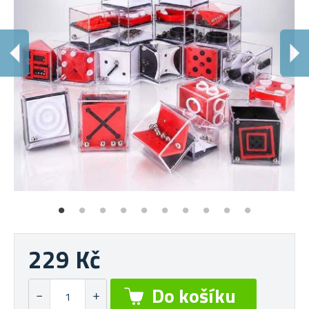
2
Po
229 Kč