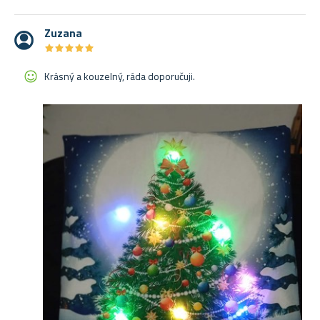
Zuzana
★
★
★
★
★
★
★
★
★
★
Krásný a kouzelný, ráda doporučuji.