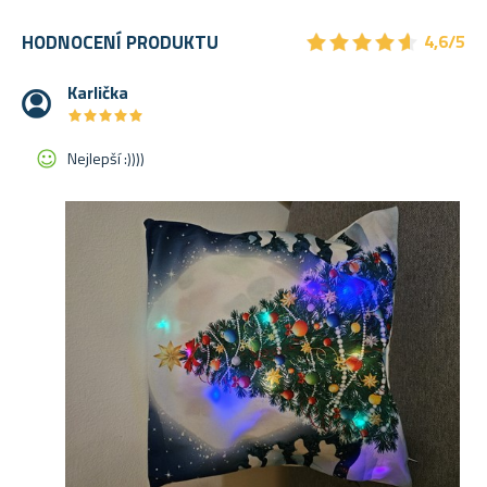
★
★
★
★
★
★
★
★
★
★
HODNOCENÍ PRODUKTU
4,6/5
Karlička
★
★
★
★
★
★
★
★
★
★
Nejlepší :))))