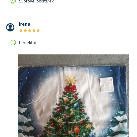
Suprovej polštářek
Irena
★
★
★
★
★
★
★
★
★
★
Perfektní