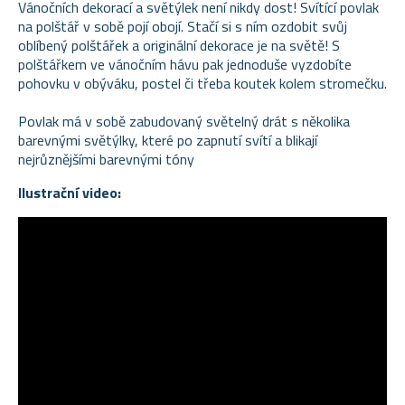
Vánočních dekorací a světýlek není nikdy dost! Svítící povlak
na polštář v sobě pojí obojí. Stačí si s ním ozdobit svůj
oblíbený polštářek a originální dekorace je na světě! S
polštářkem ve vánočním hávu pak jednoduše vyzdobíte
pohovku v obýváku, postel či třeba koutek kolem stromečku.
Povlak má v sobě zabudovaný světelný drát s několika
barevnými světýlky, které po zapnutí svítí a blikají
nejrůznějšími barevnými tóny
Ilustrační video: