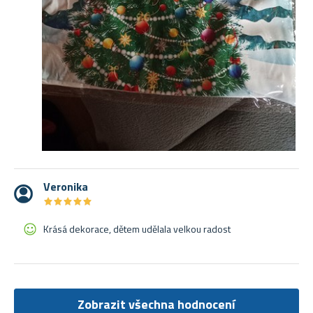
Veronika
★
★
★
★
★
★
★
★
★
★
Krásá dekorace, dětem udělala velkou radost
Zobrazit všechna hodnocení