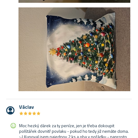
Václav
★
★
★
★
★
★
★
★
★
★
Moc hezký dárek za ty peníze, jen je třeba dokoupit
polštářek dovnitř povlaku - pokud ho tedy již nemáte doma.
:-) Kupoval jsem najednou 2 ks a oba v pořádku - naprosto