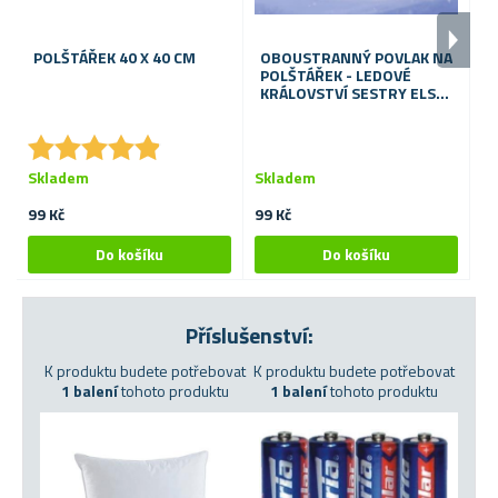
POLŠTÁŘEK 40 X 40 CM
OBOUSTRANNÝ POVLAK NA
P
POLŠTÁŘEK - LEDOVÉ
4
KRÁLOVSTVÍ SESTRY ELSA
P
A ANNA
T
★
★
★
★
★
★
★
★
★
★
Skladem
Skladem
S
99 Kč
99 Kč
99
Příslušenství:
K produktu budete potřebovat
K produktu budete potřebovat
1 balení
tohoto produktu
1 balení
tohoto produktu