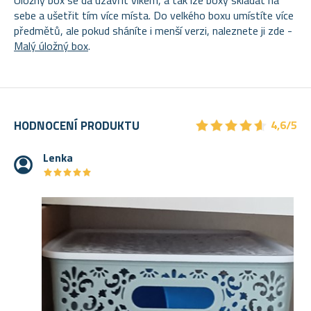
sebe a ušetřit tím více místa. Do velkého boxu umístíte více
předmětů, ale pokud sháníte i menší verzi, naleznete ji zde -
Malý úložný box
.
★
★
★
★
★
★
★
★
★
★
HODNOCENÍ PRODUKTU
4,6/5
Lenka
★
★
★
★
★
★
★
★
★
★