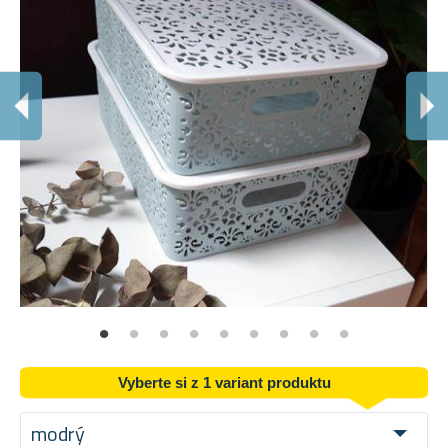
P
Do
Vyberte si z 1 variant produktu
modrý