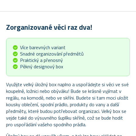
Zorganizované věci raz dva!
Více barevných variant
Snadné organizování předmětů
Praktický a přenosný
Pěkný designový box
Využijte velký úložný box naplno a uspořádejte si věci ve své
koupelně, ložnici nebo obýváku! Bude se krásně vyjímat v
regálu, na komodě, nebo ve skříni. Budete si tam moci uložit
kousky oblečení, spodní prádlo, produkty do vany a další
předměty, které budou potřebovat organizaci. Velký box se
vejde také do výsuvného šuplíku skříně, což se bude hodit
pro uspořádání vašeho spodního prádla.
Úložný box se dá uzavřít víkem, a tak lze boxy skládat na