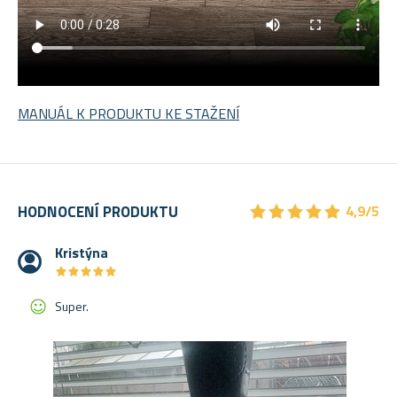
MANUÁL K PRODUKTU KE STAŽENÍ
★
★
★
★
★
★
★
★
★
★
HODNOCENÍ PRODUKTU
4,9/5
Kristýna
★
★
★
★
★
★
★
★
★
★
Super.