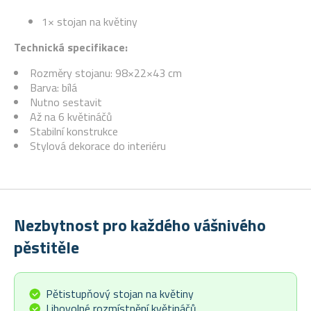
1× stojan na květiny
Technická specifikace:
Rozměry stojanu: 98×22×43 cm
Barva: bílá
Nutno sestavit
Až na 6 květináčů
Stabilní konstrukce
Stylová dekorace do interiéru
Nezbytnost pro každého vášnivého
pěstitěle
Pětistupňový stojan na květiny
Libovolné rozmístnění květináčů