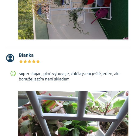
Blanka
★
★
★
★
★
★
★
★
★
★
super stojan, plně vyhovuje, chtěla jsem ještě jeden, ale
bohužel zatím není skladem