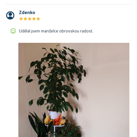
Zdenko
★
★
★
★
★
★
★
★
★
★
Udělal jsem manželce obrovskou radost.