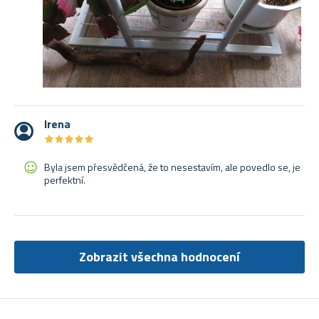
Irena
★
★
★
★
★
★
★
★
★
★
Byla jsem přesvědčená, že to nesestavím, ale povedlo se, je
perfektní.
Zobrazit všechna hodnocení