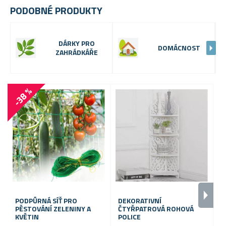
PODOBNÉ PRODUKTY
DÁRKY PRO
DOMÁCNOST
ZAHRÁDKÁŘE
-38 %
PODPŮRNÁ SÍŤ PRO
DEKORATIVNÍ
D
PĚSTOVÁNÍ ZELENINY A
ČTYŘPATROVÁ ROHOVÁ
Z
KVĚTIN
POLICE
K