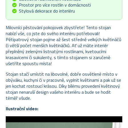
Prostor pro více rostlin v domácnosti
Stylová dekorace do interiéru
Milovníci pěstování pokojovek zbystřete! Tento stojan
nabízí vše, co jste do svého interiéru potřebovali!
Pětipatrový stojan pojme až šest středně velkých květináčů
či větší počet menších květináčků. Ať už máte interiér
přeplněný zelenými listnatými rostlinami, kvetoucími
krasavicemi či sukulenty, s tímto stojanem si zaručeně
ušetříte spoustu místa!
Stojan stačí umístit na libovolné, dobře osvětlené místo v
obýváku, kuchyni či v pracovně, vyplnit květinami a pak už se
jen kochat rostoucí krásou. Díky bílému provedení květinový
stojan nenaruší design vašeho interiéru a bude se hodit
téměř všude.
Ilustrační video: