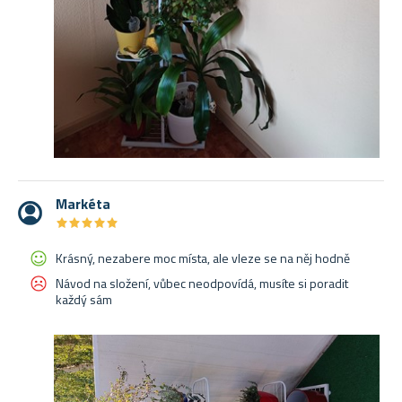
Markéta
★
★
★
★
★
★
★
★
★
★
Krásný, nezabere moc místa, ale vleze se na něj hodně
Návod na složení, vůbec neodpovídá, musíte si poradit
každý sám