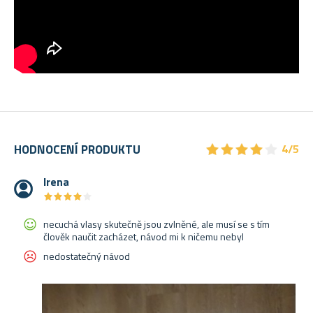
★
★
★
★
★
★
★
★
★
★
HODNOCENÍ PRODUKTU
4/5
Irena
★
★
★
★
★
★
★
★
★
★
necuchá vlasy skutečně jsou zvlněné, ale musí se s tím
člověk naučit zacházet, návod mi k ničemu nebyl
nedostatečný návod