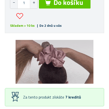
Skladem > 10 ks
| Do 2 dnů u vás
Za tento produkt získáte
7
kreditů