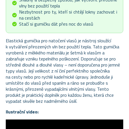
vlny bez použití tepla
Nezbytnost pro ty, kteří si chtějí lokny zachovat i
na cestách
Stačí si gumičku dát přes noc do vlasů
Elastická gumička pro natočení vlasů je nástroj sloužící
k vytváření přirozených vln bez použití tepla. Tato gumička
vyrobená z měkkého materiálu je šetrná k vlasům a
zabraňuje vzniku tepelného poškození. Doporučuje se pro
středně dlouhé a dlouhé vlasy – není doporučena pro jemné
typy vlasů. Její velikost z ní činí perfektního společníka
na cesty nebo pro rychlé kadeřnické úpravy. Jednoduše ji
umístěte do vlasů před spaním a ráno se probudíte s
krásnými, přirozeně vypadajícími vlnitými vlasy. Tento
produkt je praktický doplněk pro každou ženu, která chce
vypadat skvěle bez nadměrného úsilí.
Ilustrační video: