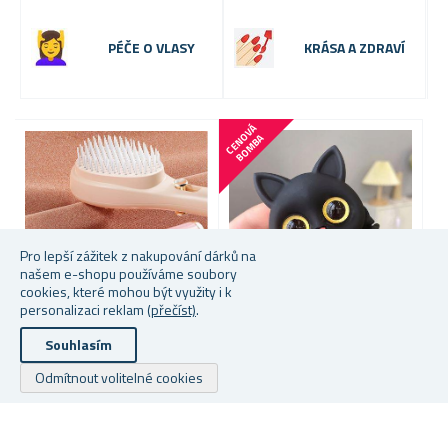
PÉČE O VLASY
KRÁSA A ZDRAVÍ
C
E
N
V
Á
B
O
M
B
O
A
Pro lepší zážitek z nakupování dárků na
našem e-shopu používáme soubory
cookies, které mohou být využity i k
personalizaci reklam
(přečíst)
.
Souhlasím
SAMOČISTÍCÍ KARTÁČ NA
GUMIČKA DO VLASŮ S
VLASY
KOČIČKOU - ČERNÁ
G
Odmítnout volitelné cookies
★
★
★
★
★
★
★
★
★
★
★
★
★
★
★
★
★
★
★
★