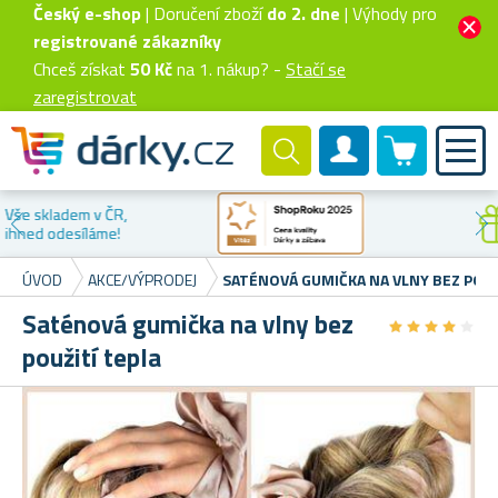
Český e-shop
| Doručení zboží
do 2. dne
| Výhody pro
registrované zákazníky
Chceš získat
50 Kč
na 1. nákup? -
Stačí se
zaregistrovat
0 produktů
Zákaznický účet
Sleva na
první nákup
ÚVOD
AKCE/VÝPRODEJ
SATÉNOVÁ GUMIČKA NA VLNY BEZ POUŽ
Saténová gumička na vlny bez
★
★
★
★
★
★
★
★
★
★
použití tepla