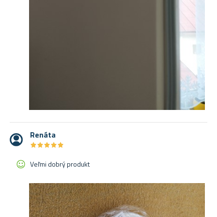
Renáta
★
★
★
★
★
★
★
★
★
★
Veľmi dobrý produkt