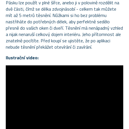
Pásku lze použít v plné šířce, anebo ji v polovině rozdělit na
dvě části, čímž se délka zdvojnásobí - celkem tak můžete
mít až 5 metrů těsnění. Nůžkami si ho bez problému
nastřiháte do potřebných délek, aby perfektně sedělo
přesně do vašich oken či dveří. Těsnění má nenápadný vzhled
a nijak nenaruší celkový dojem interiéru. Jeho přítomnost ale
znatelně pocítíte. Před koupí se ujistěte, že po aplikaci
nebude těsnění překážet otevírání či zavírání.
Ilustrační video: