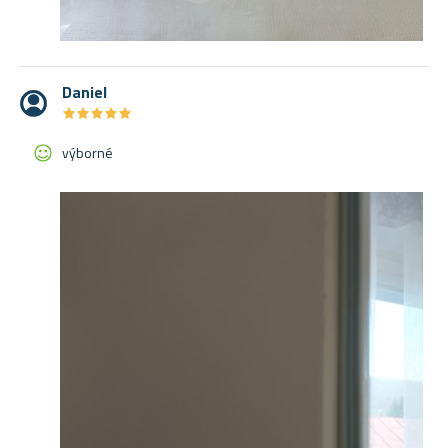
Daniel
★
★
★
★
★
★
★
★
★
★
výborné