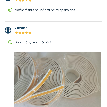
★
★
★
★
★
★
★
★
★
★
skvěle těsní a pevně drží, velmi spokojena
Zuzana
★
★
★
★
★
★
★
★
★
★
Doporučuji, super těsnění.