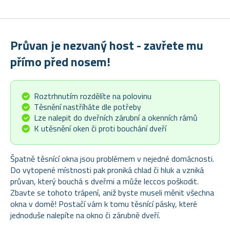
Průvan je nezvaný host - zavřete mu
přímo před nosem!
Roztrhnutím rozdělíte na polovinu
Těsnění nastříháte dle potřeby
Lze nalepit do dveřních zárubní a okenních rámů
K utěsnění oken či proti bouchání dveří
Špatně těsnící okna jsou problémem v nejedné domácnosti.
Do vytopené místnosti pak proniká chlad či hluk a vzniká
průvan, který bouchá s dveřmi a může leccos poškodit.
Zbavte se tohoto trápení, aniž byste museli měnit všechna
okna v domě! Postačí vám k tomu těsnící pásky, které
jednoduše nalepíte na okno či zárubně dveří.