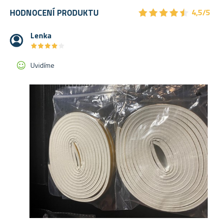
★
★
★
★
★
★
★
★
★
★
HODNOCENÍ PRODUKTU
4,5/5
Lenka
★
★
★
★
★
★
★
★
★
★
Uvidíme