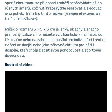
speciálnímu tvaru se při dopadu odráží nepředvídatelně do
různých směrů, což nutí hráče rychle reagovat a sledovat
jeho pohyb. Trénink s tímto míčkem je nejen efektivní, ale
také velmi zábavný.
Míček o rozměru 5 × 5 × 5 cm je lehký, skladný a snadno
přenosný, takže si ho můžete vzít kamkoliv - na hřiště, do
tělocvičny nebo na zahradu. Je ideální pro individuální trénink,
cvičení ve dvojici nebo jako zábavná aktivita pro děti i
dospělé, kteří chtějí zlepšit svou pohotovost a sportovní
dovednosti.
Ilustrační video: