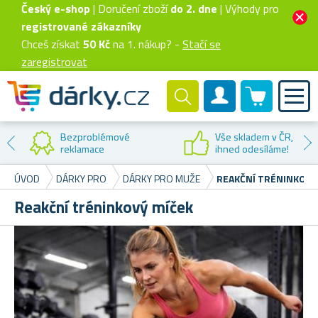
Český e-shop
| Doručení zboží
do 2. dne
| Výhody pro
registrované zákazníky
Chceš získat
50 Kč
na 1. nákup? -
Stačí se
zaregistrovat
0 produktů
Zákaznický účet
Bezproblémové
Vše skladem v ČR,
reklamace
ihned odesíláme!
ÚVOD
DÁRKY PRO
DÁRKY PRO MUŽE
REAKČNÍ TRÉNINKOVÝ
Reakční tréninkový míček