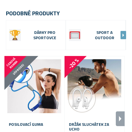
PODOBNÉ PRODUKTY
DÁRKY PRO
SPORT A
SPORTOVCE
OUTDOOR
-20 %
C
E
N
V
Á
B
O
M
B
O
A
VÝPRODEJ
POSILOVACÍ GUMA
DRŽÁK SLUCHÁTEK ZA
G
UCHO