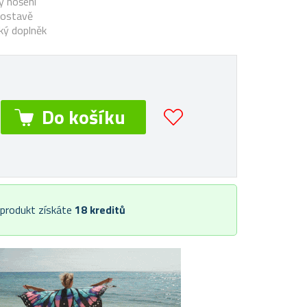
 nošení
 postavě
cký doplněk
 produkt získáte
18
kreditů