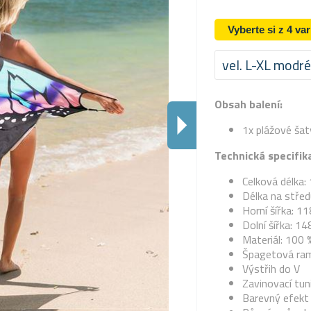
Vyberte si z 4 va
vel. L-XL modré
Obsah balení:
1x plážové šat
Technická specifik
Celková délka:
Délka na střed
Horní šířka: 1
Dolní šířka: 1
Materiál: 100 
Špagetová ra
Výstřih do V
Zavinovací tun
Barevný efekt 