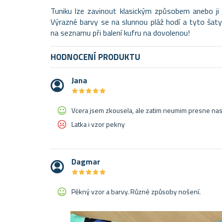
Tuniku lze zavinout klasickým způsobem anebo ji 
Výrazné barvy se na slunnou pláž hodí a tyto ša
na seznamu při balení kufru na dovolenou!
HODNOCENÍ PRODUKTU
Jana
★
★
★
★
★
★
★
★
★
★
Vcera jsem zkousela, ale zatim neumim presne nas
Latka i vzor pekny
Dagmar
★
★
★
★
★
★
★
★
★
★
Pěkný vzor a barvy. Různé způsoby nošení.