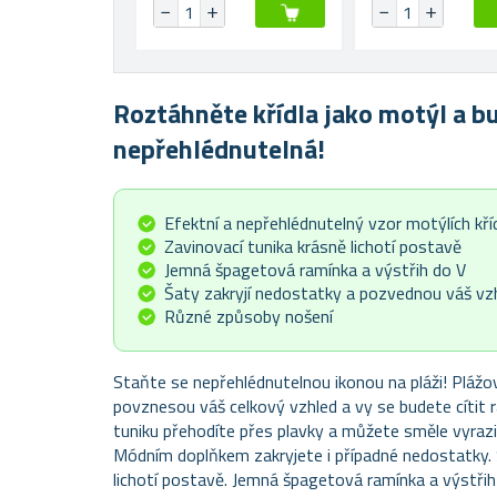
Roztáhněte křídla jako motýl a bu
nepřehlédnutelná!
Efektní a nepřehlédnutelný vzor motýlích kří
Zavinovací tunika krásně lichotí postavě
Jemná špagetová ramínka a výstřih do V
Šaty zakryjí nedostatky a pozvednou váš vz
Různé způsoby nošení
Staňte se nepřehlédnutelnou ikonou na pláži! Pláž
povznesou váš celkový vzhled a vy se budete cítit r
tuniku přehodíte přes plavky a můžete směle vyrazit
Módním doplňkem zakryjete i případné nedostatky. 
lichotí postavě. Jemná špagetová ramínka a výstřih 