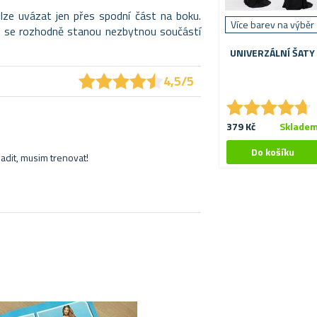
lze uvázat jen přes spodní část na boku.
Více barev na výběr
ty se rozhodně stanou nezbytnou součástí
UNIVERZÁLNÍ ŠATY
★
★
★
★
★
★
★
★
★
★
4,5/5
★
★
★
★
★
★
★
★
★
★
379 Kč
Sklade
adit, musim trenovat!