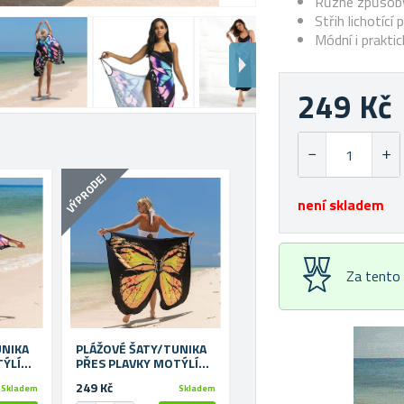
Různé způsoby
Střih lichotící
Módní i prakti
249 Kč
VÝPRODEJ
není skladem
Za tento
UNIKA
PLÁŽOVÉ ŠATY/TUNIKA
TÝLÍ
PŘES PLAVKY MOTÝLÍ
 MODRÉ
KŘÍDLA - L-XL - ŽLUTÉ
249 Kč
Skladem
Skladem