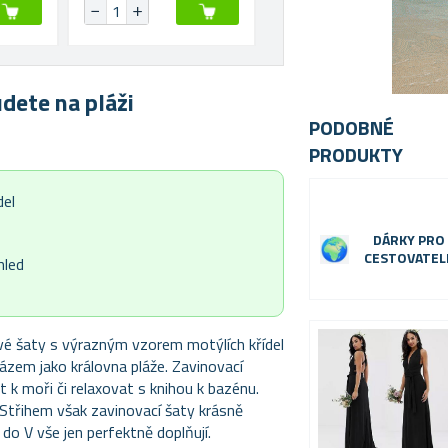
dete na pláži
PODOBNÉ
PRODUKTY
del
DÁRKY PRO
CESTOVATEL
hled
ové šaty s výrazným vzorem motýlích křídel
ázem jako královna pláže. Zavinovací
 k moři či relaxovat s knihou k bazénu.
Střihem však zavinovací šaty krásně
do V vše jen perfektně doplňují.