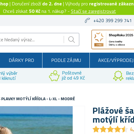
shop
| Doručení zboží
do 2. dne
| Výhody pro
registrované zákazn
Chceš získat
50 Kč
na 1. nákup? -
Stačí se zaregistrovat
+420 399 299 741
DÁRKY PRO
PODLE ZÁJMU
AKCE/VÝPRODEJ
Poštovné
hlý výběr
Bez
již od 49 Kč
 kliknutí
rek
PLAVKY MOTÝLÍ KŘÍDLA - L-XL - MODRÉ
Plážové ša
motýlí kří
★
★
★
★
★
★
★
★
★
★
4