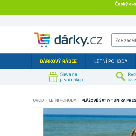
Český e-
DÁRKOVÝ RÁDCE
LETNÍ POHODA
Sleva na
Ryc
první nákup
na 3
ÚVOD
LETNÍ POHODA
PLÁŽOVÉ ŠATY/TUNIKA PŘES 