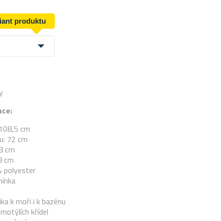
riant produktu
y
ace:
 108,5 cm
u: 72 cm
18 cm
48 cm
% polyester
mínka
ika k moři i k bazénu
motýlích křídel