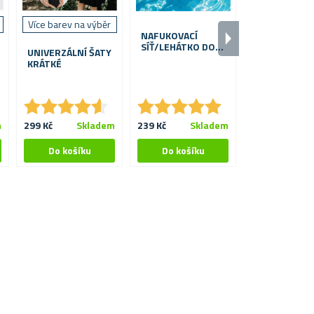
Více barev na výběr
NAFUKOVACÍ
VÁZACÍ LETNÍ
SÍŤ/LEHÁTKO DO
- BATIKA
UNIVERZÁLNÍ ŠATY
BAZÉNU PRO DVA
KRÁTKÉ
★
★
★
★
★
★
★
★
★
★
★
★
★
★
★
★
★
★
★
★
m
299 Kč
Skladem
239 Kč
Skladem
399 Kč
S