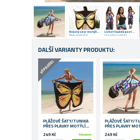
Krásný vzor motýlích křídel
Lichotí každé postavě
Několik způsobů nošení
Úzká ramínka a výstřih do V
DALŠÍ VARIANTY PRODUKTU:
VÝPRODEJ
PLÁŽOVÉ ŠATY/TUNIKA
PLÁŽOVÉ ŠATY/T
PŘES PLAVKY MOTÝLÍ
PŘES PLAVKY MO
KŘÍDLA - XS-M - ŽLUTÉ
KŘÍDLA - XS-M -
249 Kč
249 Kč
Skladem