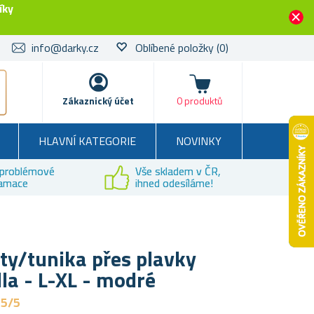
íky
info@darky.cz
Oblíbené položky
(0)
Košík
Zákaznický účet
0 produktů
HLAVNÍ KATEGORIE
NOVINKY
problémové
Vše skladem v ČR,
lamace
ihned odesíláme!
ty/tunika přes plavky
dla - L-XL - modré
,5/5