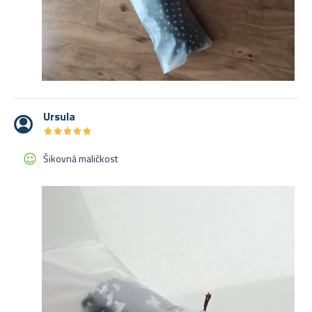
Ursula
★
★
★
★
★
★
★
★
★
★
Šikovná maličkost