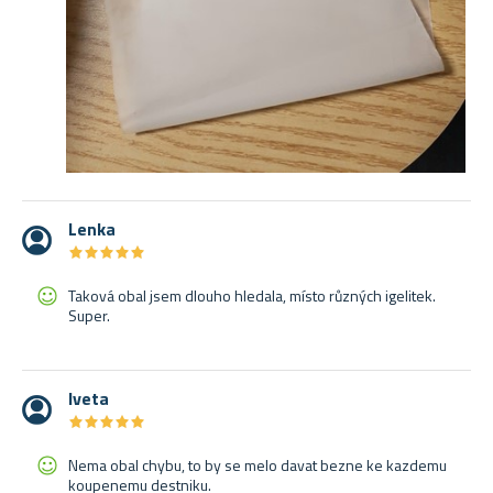
Lenka
★
★
★
★
★
★
★
★
★
★
Taková obal jsem dlouho hledala, místo různých igelitek.
Super.
Iveta
★
★
★
★
★
★
★
★
★
★
Nema obal chybu, to by se melo davat bezne ke kazdemu
koupenemu destniku.