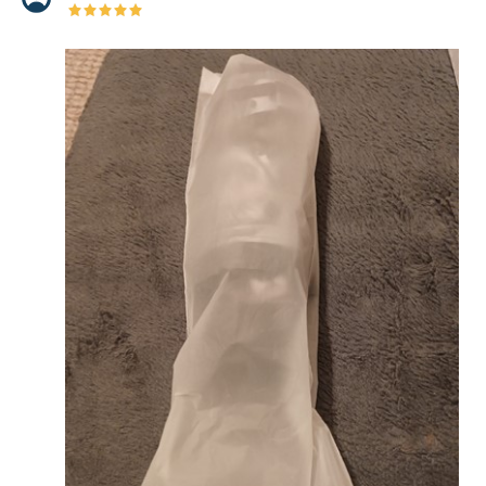
★
★
★
★
★
★
★
★
★
★