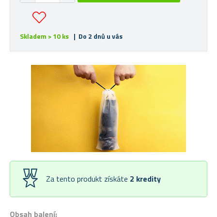
Skladem > 10 ks
| Do 2 dnů u vás
Za tento produkt získáte
2
kredity
Obsah balení: