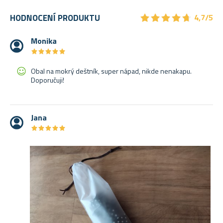
★
★
★
★
★
★
★
★
★
★
HODNOCENÍ PRODUKTU
4,7/5
Monika
★
★
★
★
★
★
★
★
★
★
Obal na mokrý deštník, super nápad, nikde nenakapu.
Doporučuji!
Jana
★
★
★
★
★
★
★
★
★
★