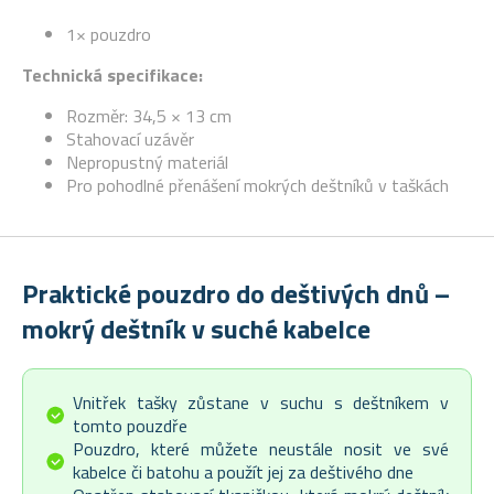
1× pouzdro
Technická specifikace:
Rozměr: 34,5 × 13 cm
Stahovací uzávěr
Nepropustný materiál
Pro pohodlné přenášení mokrých deštníků v taškách
Praktické pouzdro do deštivých dnů –
mokrý deštník v suché kabelce
Vnitřek tašky zůstane v suchu s deštníkem v
tomto pouzdře
Pouzdro, které můžete neustále nosit ve své
kabelce či batohu a použít jej za deštivého dne