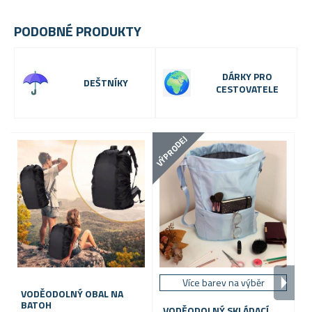
PODOBNÉ PRODUKTY
DÁRKY PRO
DEŠTNÍKY
CESTOVATELE
VÝPRODEJ
Více barev na výběr
VODĚODOLNÝ OBAL NA
BATOH
VODĚODOLNÝ SKLÁDACÍ
N