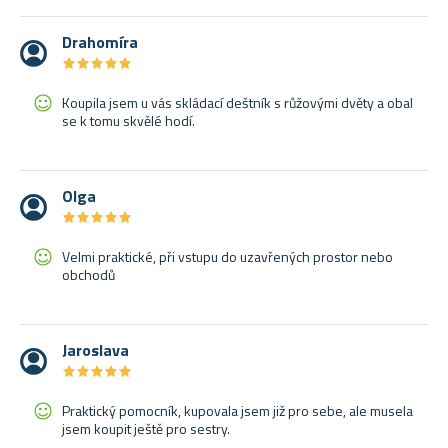
Drahomíra
★
★
★
★
★
★
★
★
★
★
Koupila jsem u vás skládací deštník s růžovými dvěty a obal
se k tomu skvělé hodí.
Olga
★
★
★
★
★
★
★
★
★
★
Velmi praktické, při vstupu do uzavřených prostor nebo
obchodů
Jaroslava
★
★
★
★
★
★
★
★
★
★
Praktický pomocník, kupovala jsem již pro sebe, ale musela
jsem koupit ještě pro sestry.