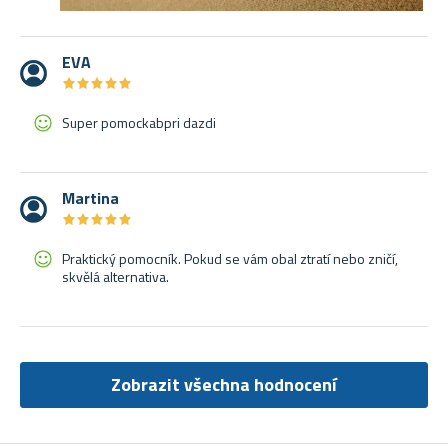
EVA
★
★
★
★
★
★
★
★
★
★
Super pomockabpri dazdi
Martina
★
★
★
★
★
★
★
★
★
★
Praktický pomocník. Pokud se vám obal ztratí nebo zničí,
skvělá alternativa.
Zobrazit všechna hodnocení