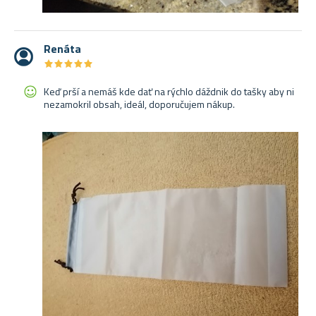
Renáta
★
★
★
★
★
★
★
★
★
★
Keď prší a nemáš kde dať na rýchlo dáždnik do tašky aby ni
nezamokril obsah, ideál, doporučujem nákup.