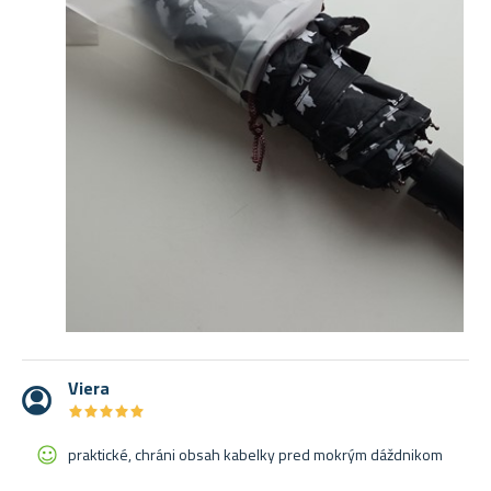
Viera
★
★
★
★
★
★
★
★
★
★
praktické, chráni obsah kabelky pred mokrým dáždnikom