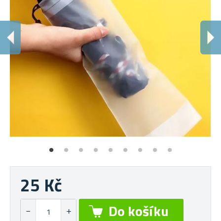
N
Ob
25 Kč