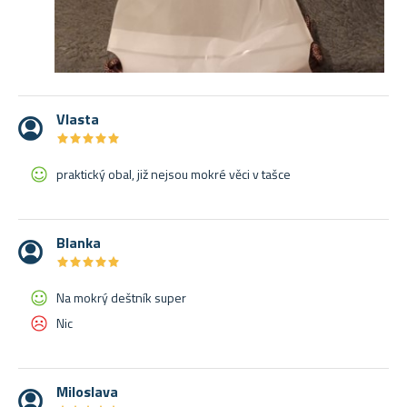
Vlasta
★
★
★
★
★
★
★
★
★
★
praktický obal, již nejsou mokré věci v tašce
Blanka
★
★
★
★
★
★
★
★
★
★
Na mokrý deštník super
Nic
Miloslava