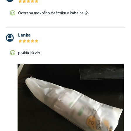
★
★
★
★
★
★
★
★
★
★
Ochrana mokrého deštníku v kabelce 👍
Lenka
★
★
★
★
★
★
★
★
★
★
praktická věc