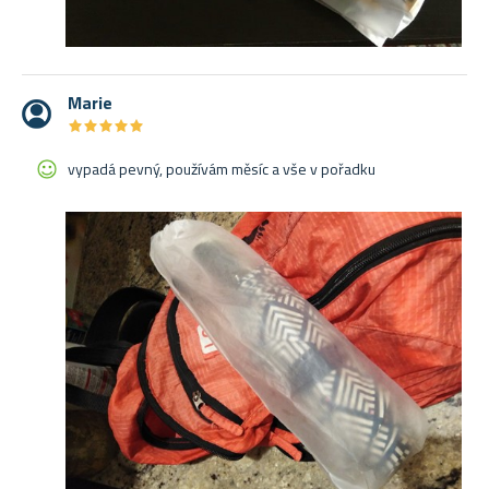
Marie
★
★
★
★
★
★
★
★
★
★
vypadá pevný, používám měsíc a vše v pořadku