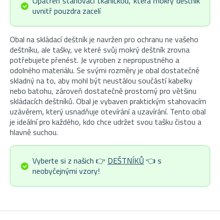
Opatřen stahovací tkaničkou, která mokrý deštník
uvnitř pouzdra zacelí
Obal na skládací deštník je navržen pro ochranu ne vašeho
deštníku, ale tašky, ve které svůj mokrý deštník zrovna
potřebujete přenést. Je vyroben z nepropustného a
odolného materiálu. Se svými rozměry je obal dostatečně
skladný na to, aby mohl být neustálou součástí kabelky
nebo batohu, zároveň dostatečně prostorný pro většinu
skládacích deštníků. Obal je vybaven praktickým stahovacím
uzávěrem, který usnadňuje otevírání a uzavírání. Tento obal
je ideální pro každého, kdo chce udržet svou tašku čistou a
hlavně suchou.
Vyberte si z našich 👉
DEŠTNÍKŮ
👈 s
neobyčejnými vzory!