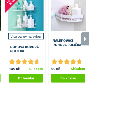
O
A
Více barev na výběr
NALEPOVACÍ
POLIČKA NA
ROHOVÁ POLIČKA
SPRCHOVOU 
ROHOVÁ KOVOVÁ
POLIČKA
★
★
★
★
★
★
★
★
★
★
★
★
★
★
★
★
★
★
★
★
★
★
★
★
★
★
m
149 Kč
Skladem
99 Kč
Skladem
159 Kč
S