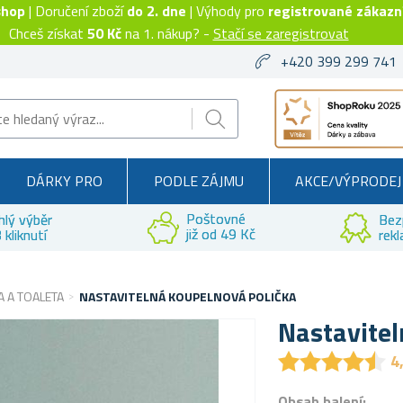
shop
| Doručení zboží
do 2. dne
| Výhody pro
registrované zákazn
Chceš získat
50 Kč
na 1. nákup? -
Stačí se zaregistrovat
+420 399 299 741
DÁRKY PRO
PODLE ZÁJMU
AKCE/VÝPRODEJ
Poštovné
hlý výběr
Bez
již od 49 Kč
 kliknutí
rek
 A TOALETA
NASTAVITELNÁ KOUPELNOVÁ POLIČKA
Nastavitel
★
★
★
★
★
★
★
★
★
★
4
Obsah balení: