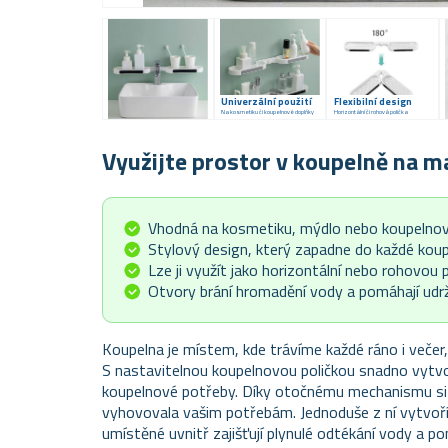
Univerzální použití
Flexibilní design
Na kosmetiku či koupelnové doplňky
Horizontální či rohová polička
Využijte prostor v koupelně na 
Vhodná na kosmetiku, mýdlo nebo koupelno
Stylový design, který zapadne do každé kou
Lze ji využít jako horizontální nebo rohovou p
Otvory brání hromadění vody a pomáhají udr
Koupelna je místem, kde trávíme každé ráno i večer,
S nastavitelnou koupelnovou poličkou snadno vytvo
koupelnové potřeby. Díky otočnému mechanismu si j
vyhovovala vašim potřebám. Jednoduše z ní vytvořít
umístěné uvnitř zajišťují plynulé odtékání vody a p