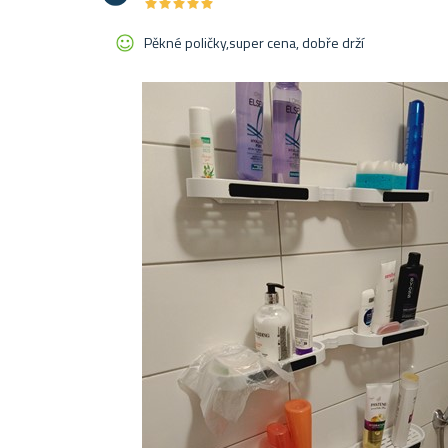
★
★
★
★
★
★
★
★
★
★
Pěkné poličky,super cena, dobře drží