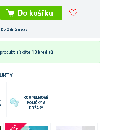
 Do 2 dnů u vás
 produkt získáte
10
kreditů
UKTY
KOUPELNOVÉ
A
POLIČKY A
A
DRŽÁKY
C
E
N
V
Á
B
O
M
B