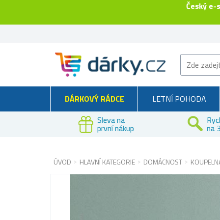
Český e-
DÁRKOVÝ RÁDCE
LETNÍ POHODA
Sleva na
Ryc
první nákup
na 3
ÚVOD
HLAVNÍ KATEGORIE
DOMÁCNOST
KOUPELNA