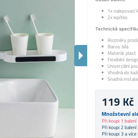
1x nalepovací 
2x lepítko
Technická specifik
Rozměry produk
Barva: bílá
Materál: plast
Flexibilní desig
Univerzální pou
Vhodná do kaž
Snadná instal
119 Kč
Množstevní sl
Při koupi 1 balení
Při koupi 2 balení
Při koupi 3 a více 