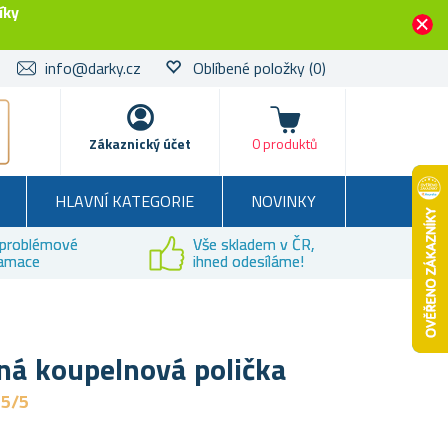
íky
info@darky.cz
Oblíbené položky
(0)
Košík
Zákaznický účet
0 produktů
HLAVNÍ KATEGORIE
NOVINKY
problémové
Vše skladem v ČR,
lamace
ihned odesíláme!
ná koupelnová polička
,5/5