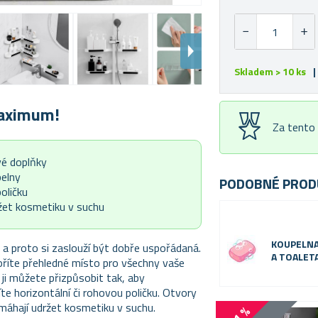
Skladem > 10 ks
|
maximum!
Za tento
vé doplňky
pelny
PODOBNÉ PROD
oličku
žet kosmetiku v suchu
KOUPELN
 a proto si zaslouží být dobře uspořádaná.
A TOALET
říte přehledné místo pro všechny vaše
i můžete přizpůsobit tak, aby
e horizontální či rohovou poličku. Otvory
omáhají udržet kosmetiku v suchu.