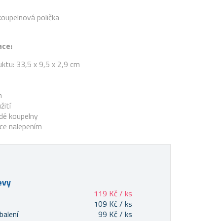
koupelnová polička
ace:
tu: 33,5 x 9,5 x 2,9 cm
n
žití
dé koupelny
ace nalepením
evy
119 Kč / ks
109 Kč / ks
balení
99 Kč / ks