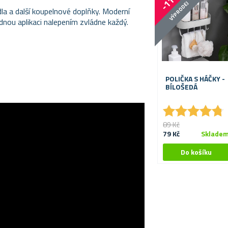
-11 %
VÝPRODEJ
la a další koupelnové doplňky. Moderní
adnou aplikaci nalepením zvládne každý.
POLIČKA S HÁČKY -
BÍLOŠEDÁ
★
★
★
★
★
★
★
★
★
★
89 Kč
79 Kč
Sklade