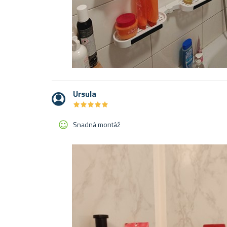
Ursula
★
★
★
★
★
★
★
★
★
★
Snadná montáž