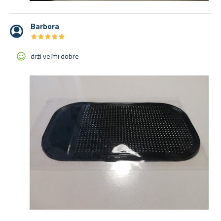
Barbora
★
★
★
★
★
★
★
★
★
★
drží veľmi dobre