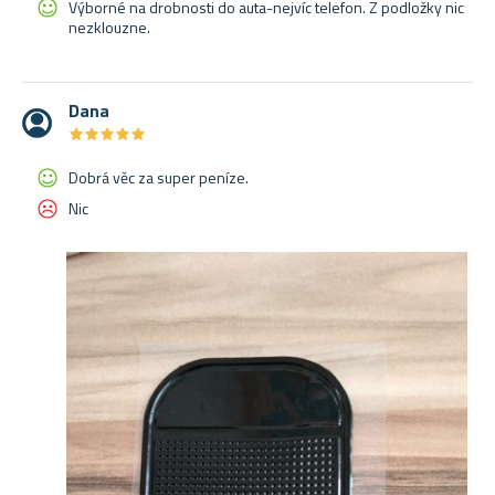
Výborné na drobnosti do auta-nejvíc telefon. Z podložky nic
nezklouzne.
Dana
★
★
★
★
★
★
★
★
★
★
Dobrá věc za super peníze.
Nic