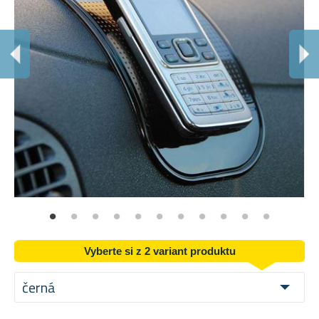
M
Pod
Vyberte si z 2 variant produktu
černá