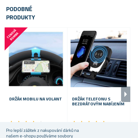
PODOBNÉ
PRODUKTY
-
C
E
N
V
Á
B
O
M
B
O
A
DRŽÁK MOBILU NA VOLANT
DRŽÁK TELEFONU S
BEZDRÁTOVÝM NABÍJENÍM
K
★
★
★
★
★
★
★
★
★
★
★
★
★
★
★
★
★
★
★
★
S
Pro lepší zážitek z nakupování dárků na
Skladem
Skladem
našem e-shopu používáme soubory
69