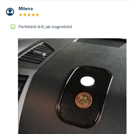
Milena
★
★
★
★
★
★
★
★
★
★
Perfektně drží, jak magnetické