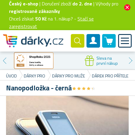
Český e-shop
| Doručení zboží
do 2. dne
| Výhody pro
registrované zákazníky
Chceš získat
50 Kč
na 1. nákup? -
Stačí se
zaregistrovat
0 produktů
Zákaznický účet
Sleva na
první nákup
ÚVOD
DÁRKY PRO
DÁRKY PRO MUŽE
DÁREK PRO PŘÍTELE
Nanopodložka - černá
★
★
★
★
★
★
★
★
★
★