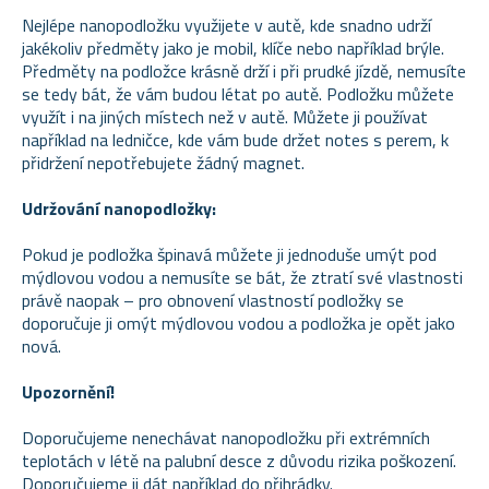
Nejlépe nanopodložku využijete v autě, kde snadno udrží
jakékoliv předměty jako je mobil, klíče nebo například brýle.
Předměty na podložce krásně drží i při prudké jízdě, nemusíte
se tedy bát, že vám budou létat po autě. Podložku můžete
využít i na jiných místech než v autě. Můžete ji používat
například na ledničce, kde vám bude držet notes s perem, k
přidržení nepotřebujete žádný magnet.
Udržování nanopodložky:
Pokud je podložka špinavá můžete ji jednoduše umýt pod
mýdlovou vodou a nemusíte se bát, že ztratí své vlastnosti
právě naopak – pro obnovení vlastností podložky se
doporučuje ji omýt mýdlovou vodou a podložka je opět jako
nová.
Upozornění!
Doporučujeme nenechávat nanopodložku při extrémních
teplotách v létě na palubní desce z důvodu rizika poškození.
Doporučujeme ji dát například do přihrádky.