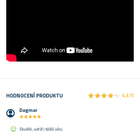
★
★
★
★
★
★
★
★
★
★
HODNOCENÍ PRODUKTU
4,3/5
Dagmar
★
★
★
★
★
★
★
★
★
★
Skvělé, udrží i těžší věci.