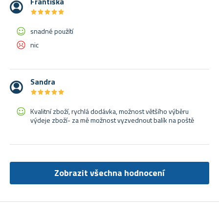
Františka
★
★
★
★
★
★
★
★
★
★
snadné použítí
nic
Sandra
★
★
★
★
★
★
★
★
★
★
Kvalitní zboží, rychlá dodávka, možnost většího výběru
výdeje zboží- za mě možnost vyzvednout balík na poště
Zobrazit všechna hodnocení