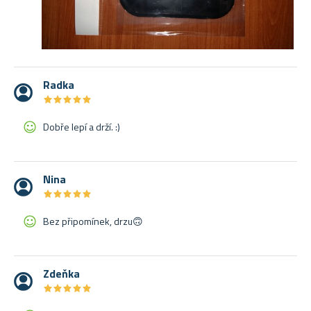
Radka
★
★
★
★
★
★
★
★
★
★
Dobře lepí a drží. :)
Nina
★
★
★
★
★
★
★
★
★
★
Bez připomínek, drzu🙃
Zdeňka
★
★
★
★
★
★
★
★
★
★