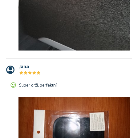
Jana
★
★
★
★
★
★
★
★
★
★
Super drží, perfektní.