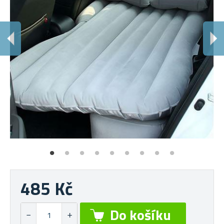
P
Na 
485 Kč