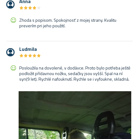
Anna
★
★
★
★
★
★
★
★
★
★
Zhoda s popisom. Spokojnosť z mojej strany. Kvalitu
preverím pri jeho použití.
Ludmila
★
★
★
★
★
★
★
★
★
★
Posloužila na dovolené, v dodávce. Proto bylo potřeba ještě
podložit přídavnou nožku, sedačky jsou vyšší. Spal na ní
syn(9 let). Rychlé nafouknutí. Rychle se i vyfoukne, skladná.