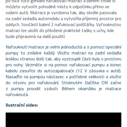
po ruce tuto geniální nafukovací matraci a během chvíle si
můžete vytvořit pohodlné místo k odpočinku přímo ve
vašem autě. Matrace je vyrobena tak, aby skvěle pasovala
na zadní sedadla automobilu a vytvořila příjemný prostor pro
oddych. Součástí balení 2 nafukovací polštářky. Vyfouknutou
matraci lze uložit do přiložené praktické tašky s uchy, kde
bude připravená na další použití.
Nafouknutí matrace je velmi jednoduchá a s pomocí speciální
pumpy to zvládne každý.
Vložte matraci na zadní sedadla
lesklou stranou dolů tak, aby vystouplé části byly v prostoru
pro nohy. Vezměte si na pomoc nafukovací pumpu a konec
kabelu zasuňte do autozapalovače (12 V zásuvka v autě).
Nasaďte na pumpou nástavec v potřebné velikosti a vložte
do otvoru pro nafukování. Stisknutím tlačítka ON začne
z pumpy proudit vzduch. Během okamžiku je matrace
nafouknutá.
Ilustrační video: