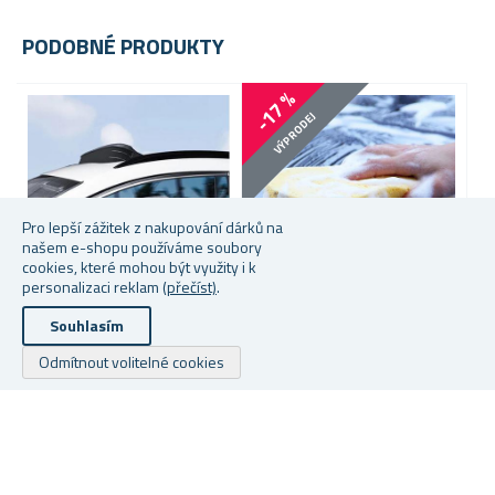
PODOBNÉ PRODUKTY
-17 %
-
VÝPRODEJ
Pro lepší zážitek z nakupování dárků na
našem e-shopu používáme soubory
cookies, které mohou být využity i k
personalizaci reklam
(přečíst)
.
Souhlasím
UTĚRKA NA AUTO Z
VELKÁ HOUBA NA MYTÍ
P
MIKROVLÁKNA
AUTA
B
Odmítnout volitelné cookies
★
★
★
★
★
★
★
★
★
★
Skladem
S
Skladem
35 Kč
19
69 Kč
29 Kč
12