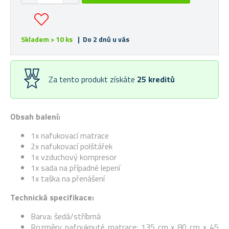
Skladem > 10 ks
| Do 2 dnů u vás
Za tento produkt získáte
25
kreditů
Obsah balení:
1x nafukovací matrace
2x nafukovací polštářek
1x vzduchový kompresor
1x sada na případné lepení
1x taška na přenášení
Technická specifikace:
Barva: šedá/stříbrná
Rozměry nafouknuté matrace: 135 cm x 80 cm x 45