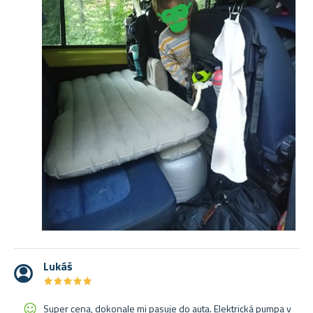
Lukáš
★
★
★
★
★
★
★
★
★
★
Super cena, dokonale mi pasuje do auta. Elektrická pumpa v