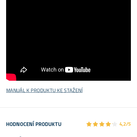
MANUÁL K PRODUKTU KE STAŽENÍ
★
★
★
★
★
★
★
★
★
★
HODNOCENÍ PRODUKTU
4,2/5