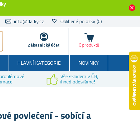
íky
info@darky.cz
Oblíbené položky
(0)
Košík
Zákaznický účet
0 produktů
HLAVNÍ KATEGORIE
NOVINKY
problémové
Vše skladem v ČR,
lamace
ihned odesíláme!
vé povlečení - sobící a