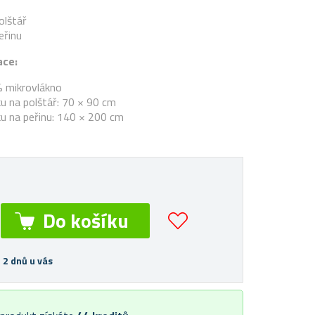
olštář
eřinu
ace:
% mikrovlákno
u na polštář: 70 × 90 cm
u na peřinu: 140 × 200 cm
 2 dnů u vás