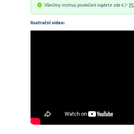
Všechny motivy povlečení najdete zde 👉
P
Ilustrační video: