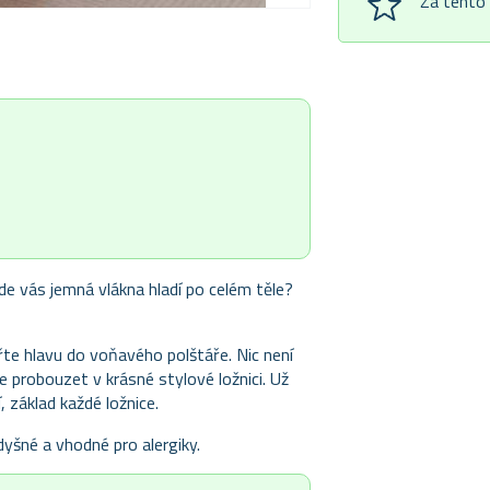
Za tento
de vás jemná vlákna hladí po celém těle?
te hlavu do voňavého polštáře. Nic není
se probouzet v krásné stylové ložnici. Už
 základ každé ložnice.
dyšné a vhodné pro alergiky.