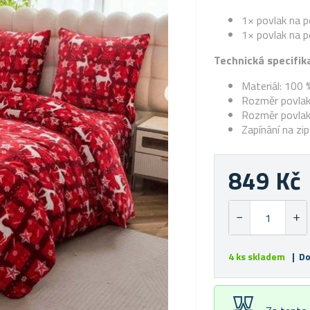
1× povlak na p
1× povlak na p
Technická specifik
Materiál: 100 
Rozměr povlak
Rozměr povlak
Zapínání na zip
849 Kč
4 ks skladem
| Do