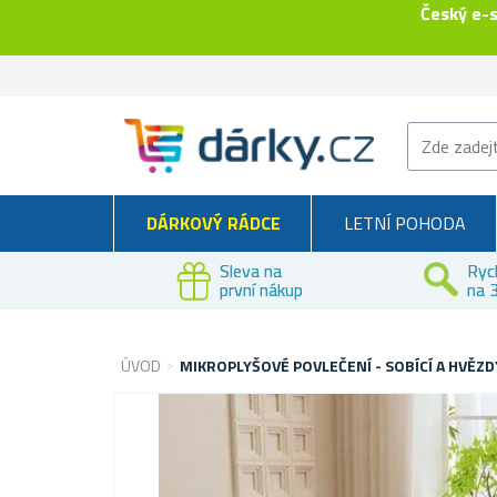
Český e-
DÁRKOVÝ RÁDCE
LETNÍ POHODA
Sleva na
Ryc
první nákup
na 3
ÚVOD
MIKROPLYŠOVÉ POVLEČENÍ - SOBÍCÍ A HVĚZD