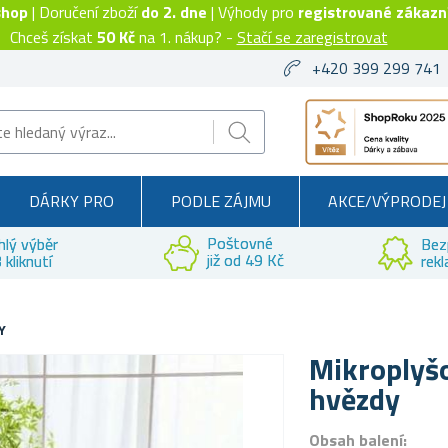
shop
| Doručení zboží
do 2. dne
| Výhody pro
registrované zákazn
Chceš získat
50 Kč
na 1. nákup? -
Stačí se zaregistrovat
+420 399 299 741
DÁRKY PRO
PODLE ZÁJMU
AKCE/VÝPRODEJ
Poštovné
hlý výběr
Bez
již od 49 Kč
 kliknutí
rek
Y
Mikroplyšo
hvězdy
Obsah balení: