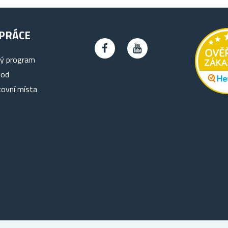
PRÁCE
ký program
hod
covní místa