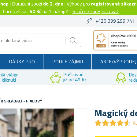
shop
| Doručení zboží
do 2. dne
| Výhody pro
registrované zákazn
Chceš získat
50 Kč
na 1. nákup? -
Stačí se zaregistrovat
+420 399 299 741
DÁRKY PRO
PODLE ZÁJMU
AKCE/VÝPRODEJ
Poštovné
hlý výběr
Bez
již od 49 Kč
 kliknutí
rek
K SKLÁDACÍ - FIALOVÝ
Magický de
★
★
★
★
★
★
★
★
★
★
4