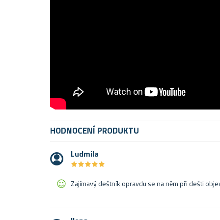
HODNOCENÍ PRODUKTU
Ludmila
★
★
★
★
★
★
★
★
★
★
Zajímavý deštník opravdu se na něm při dešti obj