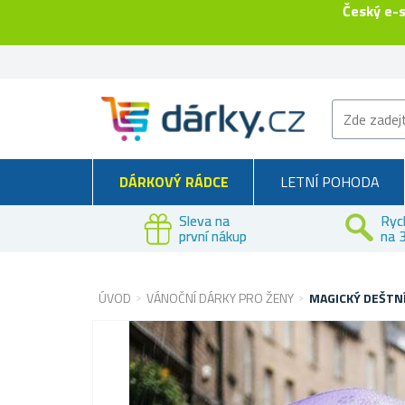
Český e-
DÁRKOVÝ RÁDCE
LETNÍ POHODA
Sleva na
Ryc
první nákup
na 3
ÚVOD
VÁNOČNÍ DÁRKY PRO ŽENY
MAGICKÝ DEŠTNÍ