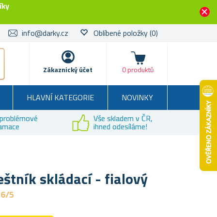
íky
info@darky.cz
Oblíbené položky
(0)
Košík
Zákaznický účet
0 produktů
HLAVNÍ KATEGORIE
NOVINKY
problémové
Vše skladem v ČR,
lamace
ihned odesíláme!
štník skládací - fialový
,6/5