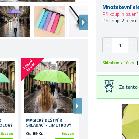
Množstevní sl
Při koupi 1 balení
Při koupi 2 a více 
C
E
N
V
Á
B
O
M
B
C
E
N
V
Á
B
O
M
B
Skladem > 10 ks
|
O
A
O
A
Za tento
K
MAGICKÝ DEŠTNÍK
MAGICKÝ DEŠTNÍK
TOLOVÝ
SKLÁDACÍ - LIMETKOVÝ
SKLÁDACÍ - MODRÝ
Od 89 Kč
Od 89 Kč
Skladem
Skladem
Skladem