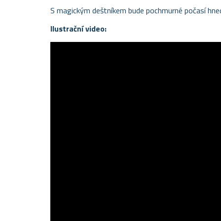
S magickým deštníkem bude pochmurné počasí hned 
Ilustrační video: