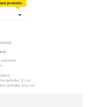
riant produktu
deštník
ace:
 polyester
ov
růžová
ého deštníku: 97 cm
ého deštníku: 63,5 cm