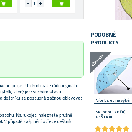
PODOBNÉ
PRODUKTY
VÝPRODEJ
vého počasí! Pokud máte rádi originální
deštník, který je v suchém stavu
na deštníku se postupně začnou objevovat
Více barev na výběr
SKLÁDACÍ KOČIČÍ
i batohu. Na rukojeti naleznete pružné
DEŠTNÍK
l. V případě zašpinění otřete deštník
★
★
★
★
★
★
★
★
★
★
.