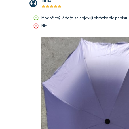
Ilona
★
★
★
★
★
★
★
★
★
★
Moc pěkný. V dešti se objevují obrázky dle popisu.
Nic.