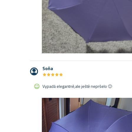
Soňa
★
★
★
★
★
★
★
★
★
★
Vypadá elegantně,ale ještě nepršelo 🙂