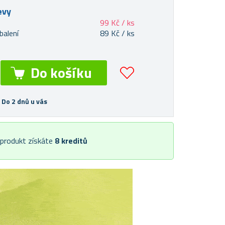
evy
99 Kč / ks
balení
89 Kč / ks
C
E
N
V
Á
B
O
M
B
 Do 2 dnů u vás
O
A
 produkt získáte
8
kreditů
MAGICKÝ DEŠTNÍK
SKLÁDACÍ - SVĚTLE
RŮŽOVÝ
Od 89 Kč
Skladem