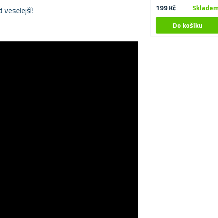
199 Kč
Sklade
veselejší!