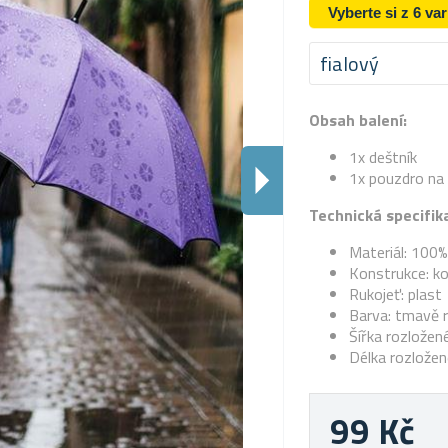
Vyberte si z 6 va
fialový
Obsah balení:
1x deštník
1x pouzdro na 
Technická specifik
Materiál: 100%
Konstrukce: k
Rukojeť: plast
Barva: tmavě 
Šířka rozložen
Délka rozložen
99 Kč