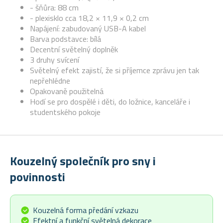
- šňůra: 88 cm
- plexisklo cca 18,2 × 11,9 × 0,2 cm
Napájení: zabudovaný USB-A kabel
Barva podstavce: bílá
Decentní světelný doplněk
3 druhy svícení
S
větelný efekt zajistí, že si příjemce zprávu jen tak
nepřehlédne
Opakovaně použitelná
Hodí se pro dospělé i děti, do ložnice, kanceláře i
studentského pokoje
Kouzelný společník pro sny i
povinnosti
Kouzelná forma předání vzkazu
Efektní a funkční světelná dekorace