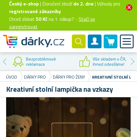
Český e-shop
| Doručení zboží
do 2. dne
| Výhody pro
registrované zákazníky
Chceš získat
50 Kč
na 1. nákup? -
Stačí se
zaregistrovat
0 produktů
Zákaznický účet
Bezproblémové
Vše skladem v ČR,
reklamace
ihned odesíláme!
ÚVOD
DÁRKY PRO
DÁRKY PRO ŽENY
KREATIVNÍ STOLNÍ LAM
Kreativní stolní lampička na vzkazy