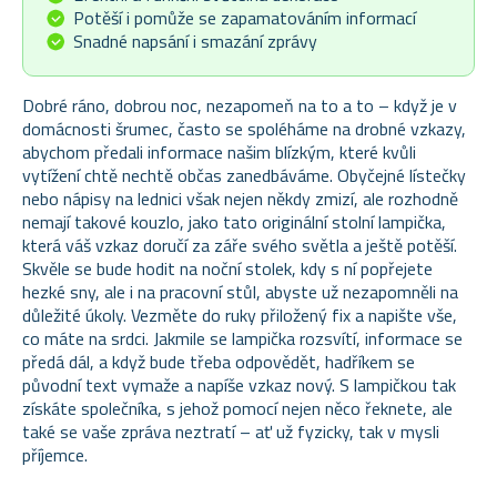
Potěší i pomůže se zapamatováním informací
Snadné napsání i smazání zprávy
Dobré ráno, dobrou noc, nezapomeň na to a to – když je v
domácnosti šrumec, často se spoléháme na drobné vzkazy,
abychom předali informace našim blízkým, které kvůli
vytížení chtě nechtě občas zanedbáváme. Obyčejné lístečky
nebo nápisy na lednici však nejen někdy zmizí, ale rozhodně
nemají takové kouzlo, jako tato originální stolní lampička,
která váš vzkaz doručí za záře svého světla a ještě potěší.
Skvěle se bude hodit na noční stolek, kdy s ní popřejete
hezké sny, ale i na pracovní stůl, abyste už nezapomněli na
důležité úkoly. Vezměte do ruky přiložený fix a napište vše,
co máte na srdci. Jakmile se lampička rozsvítí, informace se
předá dál, a když bude třeba odpovědět, hadříkem se
původní text vymaže a napíše vzkaz nový. S lampičkou tak
získáte společníka, s jehož pomocí nejen něco řeknete, ale
také se vaše zpráva neztratí – ať už fyzicky, tak v mysli
příjemce.