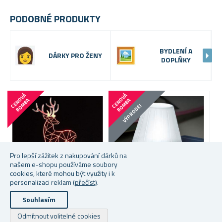
PODOBNÉ PRODUKTY
BYDLENÍ A
DÁRKY PRO ŽENY
DOPLŇKY
VÝP
C
E
N
V
Á
B
O
M
B
C
E
N
V
Á
B
O
M
B
O
A
O
A
VÝPRODEJ
Pro lepší zážitek z nakupování dárků na
našem e-shopu používáme soubory
cookies, které mohou být využity i k
personalizaci reklam
(přečíst)
.
Více variant na výběr
Souhlasím
LAMPIČKA NA ROZPTÝLENÍ
D
SVĚTLA Z MOBILU
R
Odmítnout volitelné cookies
LAMPA S 3D ILUZÍ