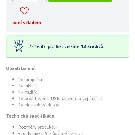
není skladem
Za tento produkt získáte
13
kreditů
Obsah balení:
1× lampička
1× bílý fix
1× hadřík
1× podstavec s USB kabelem a vypínačem
1× plexisklová deska
Technická specifikace:
Rozměry produktu:
- podstavec: 9,7 (průměr) × 4 cm