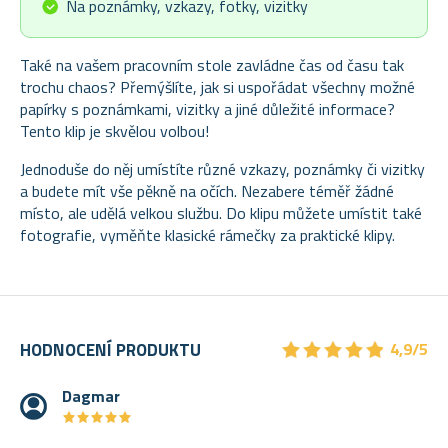
Na poznámky, vzkazy, fotky, vizitky
Také na vašem pracovním stole zavládne čas od času tak
trochu chaos? Přemýšlíte, jak si uspořádat všechny možné
papírky s poznámkami, vizitky a jiné důležité informace?
Tento klip je skvělou volbou!
Jednoduše do něj umístíte různé vzkazy, poznámky či vizitky
a budete mít vše pěkně na očích. Nezabere téměř žádné
místo, ale udělá velkou službu. Do klipu můžete umístit také
fotografie, vyměňte klasické rámečky za praktické klipy.
★
★
★
★
★
★
★
★
★
★
HODNOCENÍ PRODUKTU
4,9/5
Dagmar
★
★
★
★
★
★
★
★
★
★