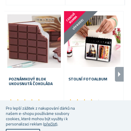
C
E
N
V
Á
B
O
M
B
O
A
VÝPRODEJ
POZNÁMKOVÝ BLOK
STOLNÍ FOTOALBUM
UKOUSNUTÁ ČOKOLÁDA
M
L
★
★
★
★
★
★
★
★
★
★
★
★
★
★
★
★
★
★
★
★
Pro lepší zážitek z nakupování dárků na
Skladem
Skladem
S
našem e-shopu používáme soubory
cookies, které mohou být využity i k
49 Kč
69 Kč
24
personalizaci reklam
(přečíst)
.