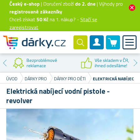
Český e-shop
| Doručení zboží
do 2. dne
| Výhody pro
registrované zákazníky
Chceš získat
50 Kč
na 1. nákup? -
Stačí se
zaregistrovat
0 produktů
Zákaznický účet
Bezproblémové
Vše skladem v ČR,
reklamace
ihned odesíláme!
ÚVOD
DÁRKY PRO
DÁRKY PRO DĚTI
ELEKTRICKÁ NABÍJECÍ V
Elektrická nabíjecí vodní pistole -
revolver