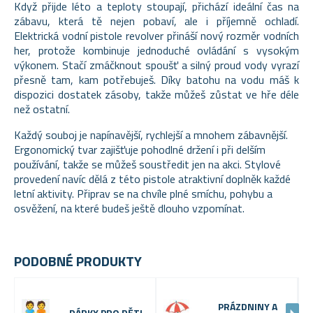
Když přijde léto a teploty stoupají, přichází ideální čas na
zábavu, která tě nejen pobaví, ale i příjemně ochladí.
Elektrická vodní pistole revolver přináší nový rozměr vodních
her, protože kombinuje jednoduché ovládání s vysokým
výkonem. Stačí zmáčknout spoušť a silný proud vody vyrazí
přesně tam, kam potřebuješ. Díky batohu na vodu máš k
dispozici dostatek zásoby, takže můžeš zůstat ve hře déle
než ostatní.
Každý souboj je napínavější, rychlejší a mnohem zábavnější.
Ergonomický tvar zajišťuje pohodlné držení i při delším
používání, takže se můžeš soustředit jen na akci. Stylové
provedení navíc dělá z této pistole atraktivní doplněk každé
letní aktivity. Připrav se na chvíle plné smíchu, pohybu a
osvěžení, na které budeš ještě dlouho vzpomínat.
PODOBNÉ PRODUKTY
PRÁZDNINY A
DÁRKY PRO DĚTI