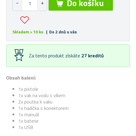
Skladem > 10 ks
| Do 2 dnů u vás
Za tento produkt získáte
27
kreditů
Obsah balení:
1x pistole
1x vak na vodu s víkem
2x poutka k vaku
1x hadička s konektorem
1x manuál
1x baterie
1x USB