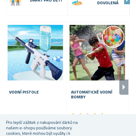
DOVOLENÁ
VODNÍ PISTOLE
AUTOMATICKÉ VODNÍ
BOMBY
N
V
★
★
★
★
★
★
★
★
★
★
Pro lepší zážitek z nakupování dárků na
Skladem
Skladem
S
našem e-shopu používáme soubory
cookies, které mohou být využity i k
469 Kč
Od 59 Kč
14