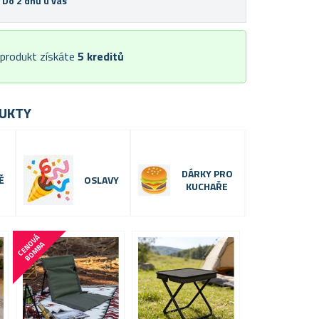
 Do 2 dnů u vás
 produkt získáte
5
kreditů
UKTY
DÁRKY PRO
Ě
OSLAVY
KUCHAŘE
C
E
N
V
Á
B
O
M
B
O
A