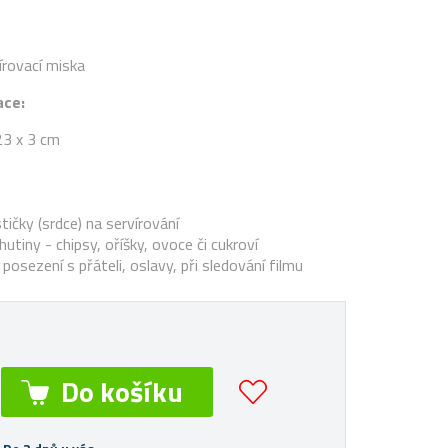
írovací miska
ace:
23 x 3 cm
tičky (srdce) na servírování
utiny - chipsy, oříšky, ovoce či cukroví
: posezení s přáteli, oslavy, při sledování filmu