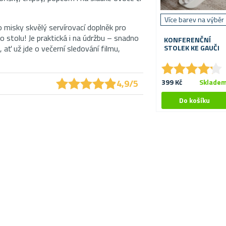
Více barev na výběr
o misky skvělý servírovací doplněk pro
tolu! Je praktická i na údržbu – snadno
KONFERENČNÍ
, ať už jde o večerní sledování filmu,
STOLEK KE GAUČI
★
★
★
★
★
★
★
★
★
★
★
★
★
★
★
★
★
★
★
★
4,9/5
399 Kč
Sklade