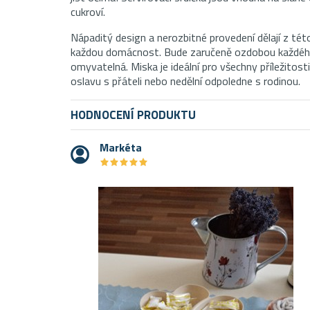
cukroví.
Nápaditý design a nerozbitné provedení dělají z tét
každou domácnost. Bude zaručeně ozdobou každého s
omyvatelná. Miska je ideální pro všechny příležitosti
oslavu s přáteli nebo nedělní odpoledne s rodinou.
HODNOCENÍ PRODUKTU
Markéta
★
★
★
★
★
★
★
★
★
★