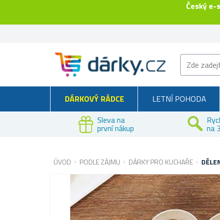
Český e-
DÁRKOVÝ RÁDCE
LETNÍ POHODA
Sleva na
Ryc
první nákup
na 3
ÚVOD
PODLE ZÁJMU
DÁRKY PRO KUCHAŘE
DĚLEN