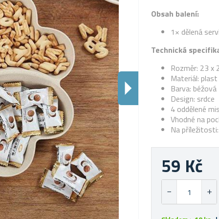
Obsah balení:
1× dělená serv
Technická specifik
Rozměr: 23 x 
Materiál: plast
Barva: béžová
Design: srdce
4 oddělené mis
Vhodné na poch
Na příležitosti
59 Kč