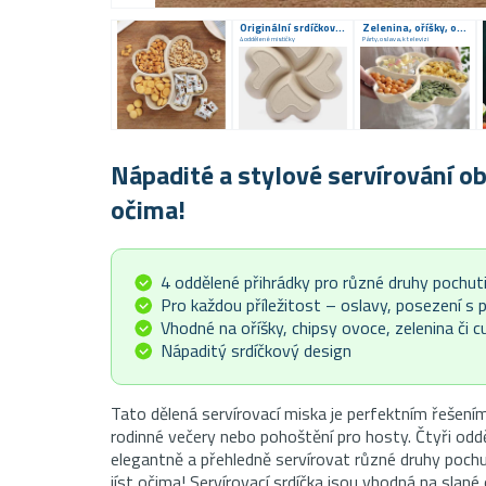
Originální srdíčkový design
Zelenina, oříšky, ovoce
4 oddělené mističky
Párty, oslava, k televizi
Nápadité a stylové servírování o
očima!
4 oddělené přihrádky pro různé druhy pochut
Pro každou příležitost – oslavy, posezení s 
Vhodné na oříšky, chipsy ovoce, zelenina či c
Nápaditý srdíčkový design
Tato dělená servírovací miska je perfektním řešením
rodinné večery nebo pohoštění pro hosty. Čtyři oddě
elegantně a přehledně servírovat různé druhy pochu
jíst očima! Servírovací srdíčka jsou vhodná na slané 