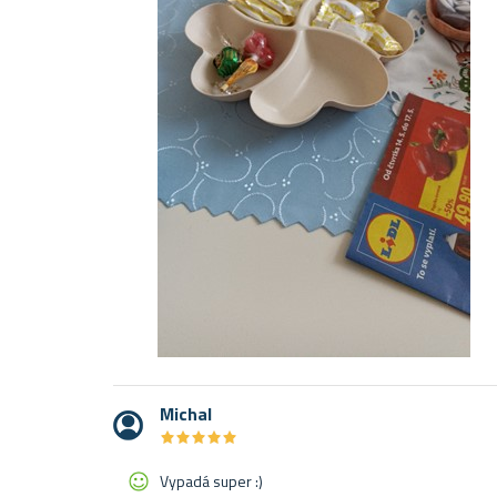
Michal
★
★
★
★
★
★
★
★
★
★
Vypadá super :)