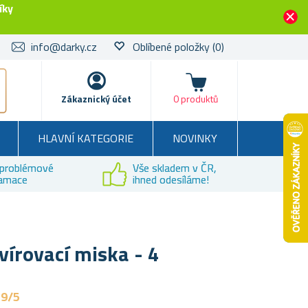
íky
info@darky.cz
Oblíbené položky
(0)
Košík
Zákaznický účet
0 produktů
HLAVNÍ KATEGORIE
NOVINKY
problémové
Vše skladem v ČR,
lamace
ihned odesíláme!
vírovací miska - 4
,9/5