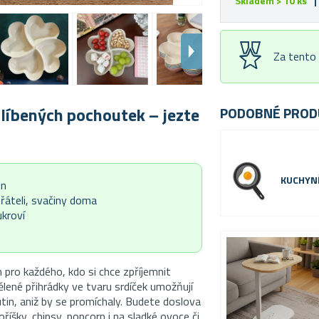
Skladem > 10 ks
|
Za tento
blíbených pochoutek – jezte
PODOBNÉ PROD
KUCHYN
in
přáteli, svačiny doma
ukroví
 pro každého, kdo si chce zpříjemnit
lené přihrádky ve tvaru srdíček umožňují
tin, aniž by se promíchaly. Budete doslova
oříšky, chipsy, popcorn i na sladké ovoce či