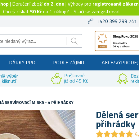
shop
| Doručení zboží
do 2. dne
| Výhody pro
registrované zákazn
Chceš získat
50 Kč
na 1. nákup? -
Stačí se zaregistrovat
+420 399 299 741
DÁRKY PRO
PODLE ZÁJMU
AKCE/VÝPRODEJ
Poštovné
hlý výběr
Bez
již od 49 Kč
 kliknutí
rek
Á SERVÍROVACÍ MISKA - 4 PŘIHRÁDKY
Dělená ser
přihrádky
★
★
★
★
★
★
★
★
★
★
4