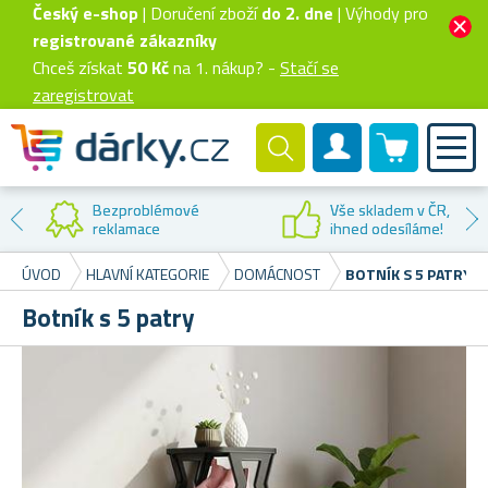
Český e-shop
| Doručení zboží
do 2. dne
| Výhody pro
registrované zákazníky
Chceš získat
50 Kč
na 1. nákup? -
Stačí se
zaregistrovat
0 produktů
Zákaznický účet
Bezproblémové
Vše skladem v ČR,
reklamace
ihned odesíláme!
ÚVOD
HLAVNÍ KATEGORIE
DOMÁCNOST
BOTNÍK S 5 PATRY
Botník s 5 patry
M
Vho