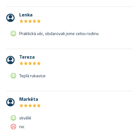
Lenka
★
★
★
★
★
★
★
★
★
★
Praktická věc, obdarovali jsme celou rodinu
Tereza
★
★
★
★
★
★
★
★
★
★
Teplá rukavice
Markéta
★
★
★
★
★
★
★
★
★
★
skvělé
nic