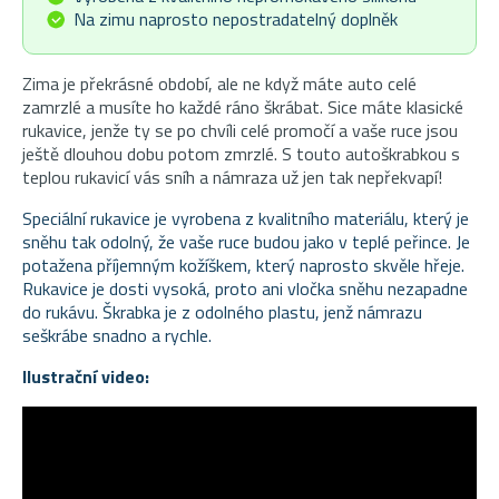
Na zimu naprosto nepostradatelný doplněk
Zima je překrásné období, ale ne když máte auto celé
zamrzlé a musíte ho každé ráno škrábat. Sice máte klasické
rukavice, jenže ty se po chvíli celé promočí a vaše ruce jsou
ještě dlouhou dobu potom zmrzlé. S touto autoškrabkou s
teplou rukavicí vás sníh a námraza už jen tak nepřekvapí!
Speciální rukavice je vyrobena z kvalitního materiálu, který je
sněhu tak odolný, že vaše ruce budou jako v teplé peřince. Je
potažena příjemným kožíškem, který naprosto skvěle hřeje.
Rukavice je dosti vysoká, proto ani vločka sněhu nezapadne
do rukávu. Škrabka je z odolného plastu, jenž námrazu
seškrábe snadno a rychle.
Ilustrační video: