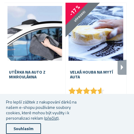
-17 %
VÝPRODEJ
UTĚRKA NA AUTO Z
VELKÁ HOUBA NA MYTÍ
P
MIKROVLÁKNA
AUTA
D
★
★
★
★
★
★
★
★
★
★
Skladem
Pro lepší zážitek z nakupování dárků na
Skladem
S
našem e-shopu používáme soubory
35 Kč
cookies, které mohou být využity i k
69 Kč
29 Kč
17
personalizaci reklam
(přečíst)
.
Souhlasím