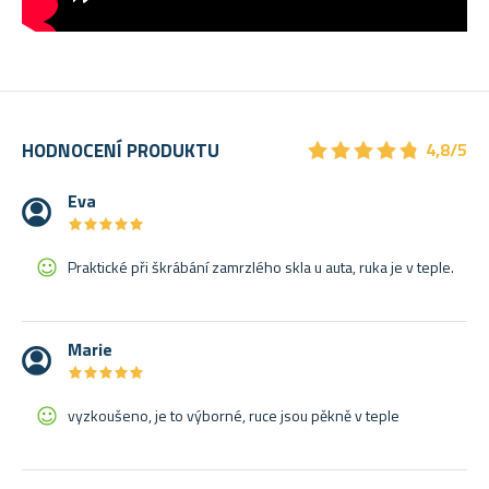
★
★
★
★
★
★
★
★
★
★
HODNOCENÍ PRODUKTU
4,8/5
Eva
★
★
★
★
★
★
★
★
★
★
Praktické při škrábání zamrzlého skla u auta, ruka je v teple.
Marie
★
★
★
★
★
★
★
★
★
★
vyzkoušeno, je to výborné, ruce jsou pěkně v teple