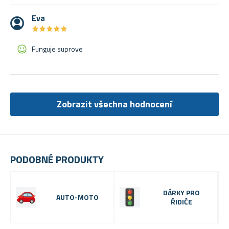
Eva
★
★
★
★
★
★
★
★
★
★
Funguje suprove
Zobrazit všechna hodnocení
PODOBNÉ PRODUKTY
DÁRKY PRO
AUTO-MOTO
ŘIDIČE