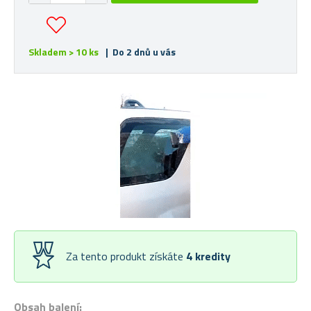
Skladem > 10 ks
| Do 2 dnů u vás
Za tento produkt získáte
4
kredity
Obsah balení: