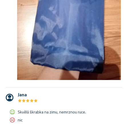
Jana
★
★
★
★
★
★
★
★
★
★
Skvělá škrabka na zimu, nemrznou ruce.
nic