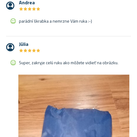
Andrea
★
★
★
★
★
★
★
★
★
★
parádní škrabka a nemrzne Vám ruka :-)
Júlia
★
★
★
★
★
★
★
★
★
★
Super, zakryje celú ruku ako môžete vidieť na obrázku.